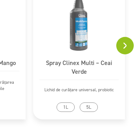
 Mango
Spray Clinex Multi – Ceai
Verde
urățarea
ile
Lichid de curățare universal, probiotic
Mergi la produs
1L
5L