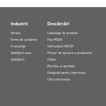
Industrii
Descărcări
Horeca
Cataloage de produse
Firme de curățenie
Fișe MSDS
Frumuseţe
Instrucțiuni HACCP
Spălătorii auto
Planuri de aplicare a produselor
Spălătorii
Clinex
Permise și aprobări
Fotografii pentru imprimare
Cărți electronice