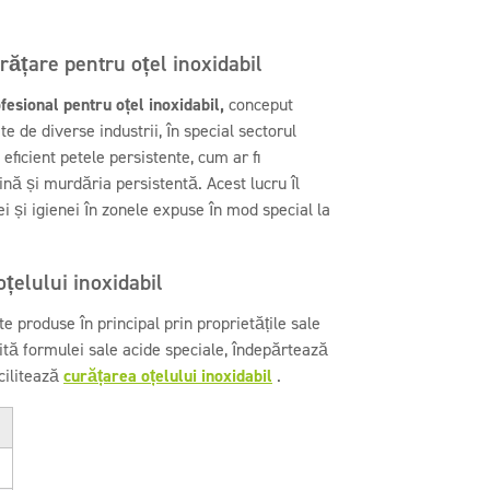
urățare pentru oțel inoxidabil
fesional pentru oțel inoxidabil,
conceput
e de diverse industrii, în special sectorul
ficient petele persistente, cum ar fi
nă și murdăria persistentă. Acest lucru îl
i și igienei în zonele expuse în mod special la
oțelului inoxidabil
e produse în principal prin proprietățile sale
ită formulei sale acide speciale, îndepărtează
acilitează
curățarea oțelului inoxidabil
.