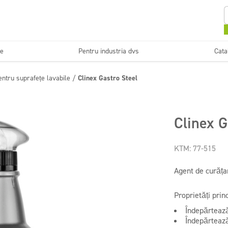
se
Pentru industria dvs
Cata
Curățarea și
Sisteme și instalații de
entru suprafețe lavabile
/
Clinex Gastro Steel
i
Horeca
Firm
întreținerea pardoselilor
dozare
Detergenți bucătării
Clinex G
Instalații sanitare și băi
profesionale
KTM: 77-515
Agent de curățar
Proprietăți princ
Îndepărtează
Îndepărtează