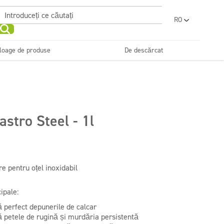
RO
PL
EN
loage de produse
De descărcat
UA
SR
Dezinfectanți
Detergenți profesionali
e de curățenie
Frumuseţe
Profesionali
pentru textile
FR
BG
ET
astro Steel - 1l
Detergenți profesionali
LV
pentru pardoseli
LT
e pentru oțel inoxidabil
ipale:
 perfect depunerile de calcar
 petele de rugină și murdăria persistentă