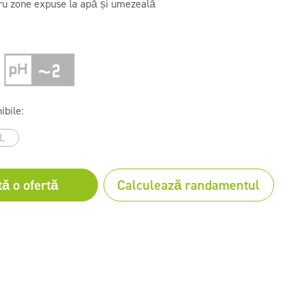
ru zone expuse la apă și umezeală
ibile:
L
tă o ofertă
Calculează randamentul