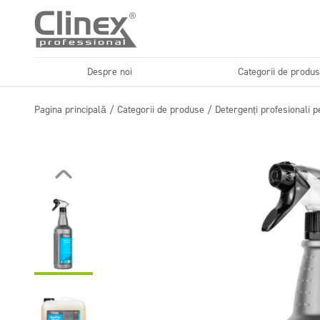
Despre noi
Categorii de produ
Odorizante profesionale
Gama economică
și neutralizatoare de
Pagina principală
/
Categorii de produse
/
Detergenți profesionali p
Spălătorii auto
Spălători
mirosuri
Detergenți profesionali
Detergenți super
pentru suprafețe
concentrați PROFIT
lavabile