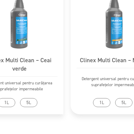
ex Multi Clean – Ceai
Clinex Multi Clean –
verde
Detergent universal pentru c
nt universal pentru curățarea
suprafețelor impermeab
prafețelor impermeabile
Mergi la produs
Mergi la produs
1L
5L
1L
5L