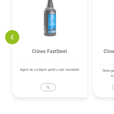
Clinex FastSteel
Clin
Agent de curățare pentru oțel inoxidabil
Deterge
su
Mergi la produs
1L