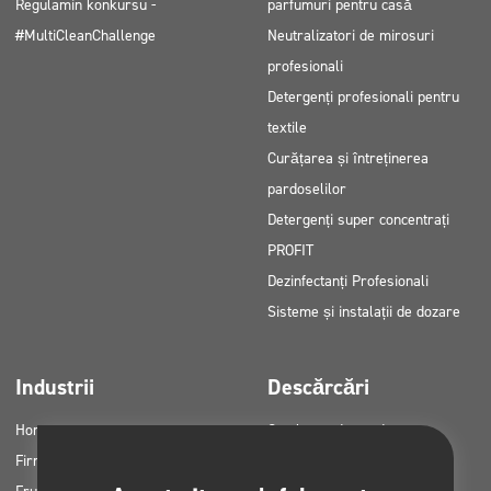
Regulamin konkursu -
parfumuri pentru casă
#MultiCleanChallenge
Neutralizatori de mirosuri
profesionali
Detergenți profesionali pentru
textile
Curățarea și întreținerea
pardoselilor
Detergenți super concentrați
PROFIT
Dezinfectanți Profesionali
Sisteme și instalații de dozare
Industrii
Descărcări
Horeca
Cataloage de produse
Firme de curățenie
Fișe MSDS