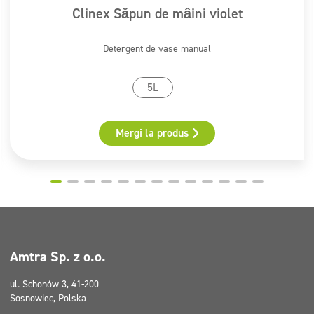
Clinex Săpun de mâini violet
Detergent de vase manual
5L
Mergi la produs
Amtra Sp. z o.o.
ul. Schonów 3, 41-200
Sosnowiec, Polska