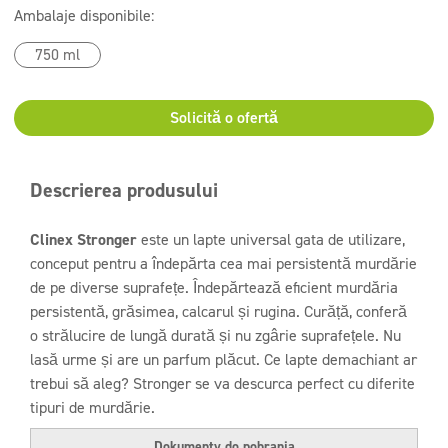
Ambalaje disponibile:
750 ml
Solicită o ofertă
Descrierea produsului
Clinex Stronger
este un lapte universal gata de utilizare,
conceput pentru a îndepărta cea mai persistentă murdărie
de pe diverse suprafețe. Îndepărtează eficient murdăria
persistentă, grăsimea, calcarul și rugina. Curăță, conferă
o strălucire de lungă durată și nu zgârie suprafețele. Nu
lasă urme și are un parfum plăcut. Ce lapte demachiant ar
trebui să aleg? Stronger se va descurca perfect cu diferite
tipuri de murdărie.
Dokumenty do pobrania