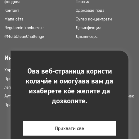
фондова
Текстил
Контакт
Одржавање пода
Мапа сајта
Супер концентрати
Regulamin konkursu -
Дезинфекција
#MultiCleanChallenge
Диспенсерс
Индустриес
Довнлоадабле
Ова веб-страница користи
Хоретз
Каталози производа
Предузећа за чишћење
МСДС картице
колачиће и омогућава вам да
лепота
ХАЦЦП упутства
изаберете које желите да
Ауто перионице
Планови апликација за Цлинек
дозволите.
Праонице
производе
Дозволе и сагласности
Фотографије за штампање
Прихвати све
Е-књиге