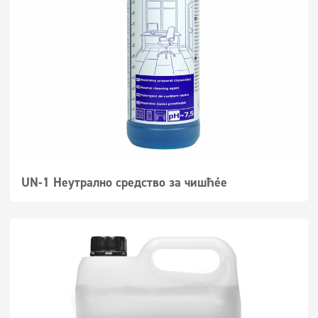
Површине које се перу
Dozatori
Tekstil
UN-1 Неутрално средство за чишћење