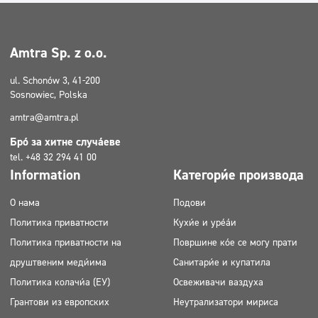
Amtra Sp. z o.o.
ul. Schonów 3, 41-200
Sosnowiec, Polska
amtra@amtra.pl
Број за хитне случајеве
tel. +48 32 294 41 00
Information
Категорије производа
О нама
Подови
Политика приватности
Кухиње и уређаји
Политика приватности на
Површине које се могу прати
друштвеним медијима
Санитарије и купатила
Политика колачића (ЕУ)
Освеживачи ваздуха
Грантови из европских
Неутрализатори мириса