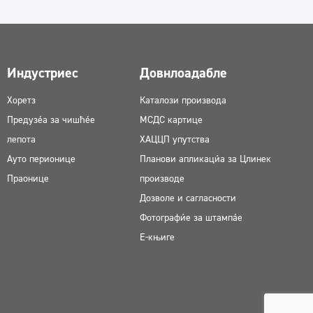
Индустриес
Довнлоадабле
Хоретз
Каталози производа
Предузећа за чишћење
МСДС картице
лепота
ХАЦЦП упутства
Ауто перионице
Планови апликација за Цлинек
Праонице
производе
Дозволе и сагласности
Фотографије за штампање
Е-књиге