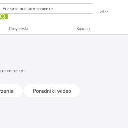
SR
PL
EN
Преузимања
Контакт
UA
Kuhinje i oprema
Економична линија
RO
лепота
Хоретз
FR
BG
Tekstil
ET
LV
та песте тот.
LT
zenia
Poradniki wideo