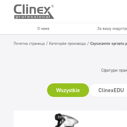
О нама
За вашу индустри
Podovi
Dezinfekcija
Почетна страница
/
Категорије производа
/
Czyszczenie sprzętu 
Ауто перионице
Предузећа за ч
Освеживачи и
Superkoncentrati
неутрализатори
Сфатури прак
Wszystkie
ClinexEDU