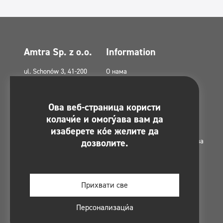
Amtra Sp. z o.o.
Information
ul. Schonów 3, 41-200
О нама
Sosnowiec, Polska
Политика приватности
amtra@amtra.pl
Политика приватности на
Ова веб-страница користи
друштвеним медијима
Број за хитне случајеве
колачиће и омогућава вам да
tel. +48 32 294 41 00
Политика колачића (ЕУ)
изаберете које желите да
дозволите.
Грантови из европских фондова
Контакт
Мапа сајта
Regulamin konkursu -
Прихвати све
#MultiCleanChallenge
Персонализација