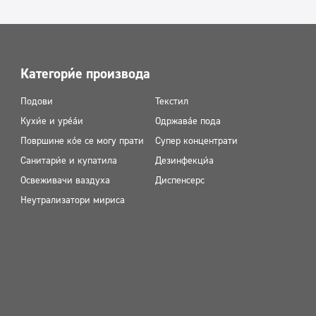
Категорије производа
Подови
Текстил
Кухиње и уређаји
Одржавање пода
Површине које се могу прати
Супер концентрати
Санитарије и купатила
Дезинфекција
Освеживачи ваздуха
Диспенсерс
Неутрализатори мириса