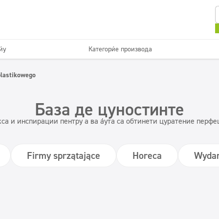
ју
Категорије производа
Sanitarije i kupatila
Održavanje podova
plastikowego
ишћење
Праонице
Површине које се перу
Dozatori
База де цуностинте
са и инспирации пентру а ва ајута са обтинети цуратение перфец
Firmy sprzątające
Horeca
Wydar