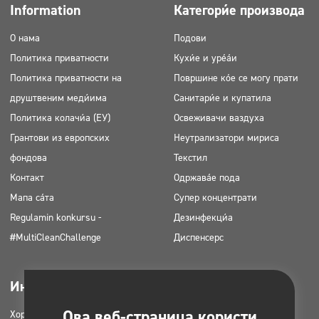
Information
Категорије производа
О нама
Подови
Политика приватности
Кухиње и уређаји
Политика приватности на
Површине које се могу прати
друштвеним медијима
Санитарије и купатила
Политика колачића (ЕУ)
Освеживачи ваздуха
Грантови из европских
Неутрализатори мириса
фондова
Текстил
Контакт
Одржавање пода
Мапа сајта
Супер концентрати
Regulamin konkursu -
Дезинфекција
#MultiCleanChallenge
Диспенсерс
Индустриес
Довнлоадабле
Ова веб-страница користи
Хоретз
Каталози производа