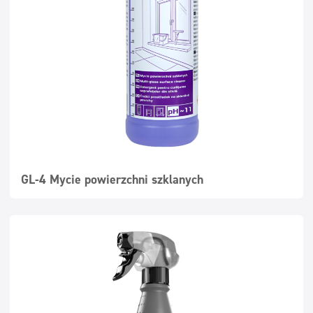
Површине које се перу
Dozatori
Tekstil
GL-4 Mycie powierzchni szklanych