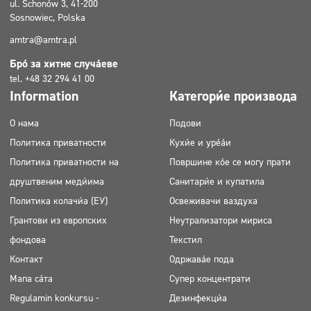
ul. Schonów 3, 41-200
Sosnowiec, Polska
amtra@amtra.pl
Број за хитне случајеве
tel. +48 32 294 41 00
Information
Категорије производа
О нама
Подови
Политика приватности
Кухиње и уређаји
Политика приватности на
Површине које се могу прати
друштвеним медијима
Санитарије и купатила
Политика колачића (ЕУ)
Освеживачи ваздуха
Грантови из европских
Неутрализатори мириса
фондова
Текстил
Контакт
Одржавање пода
Мапа сајта
Супер концентрати
Regulamin konkursu -
Дезинфекција