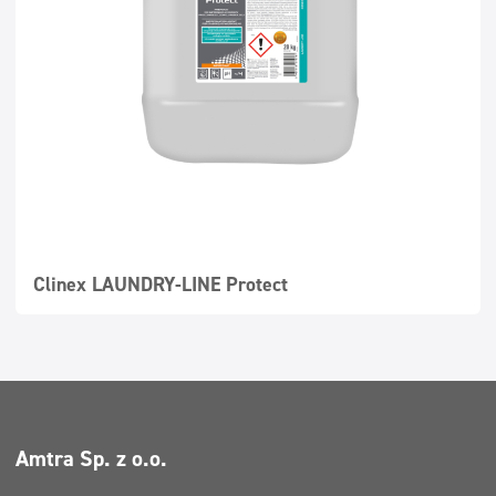
Површине које се перу
Dozatori
Tekstil
Clinex LAUNDRY-LINE Protect
Amtra Sp. z o.o.