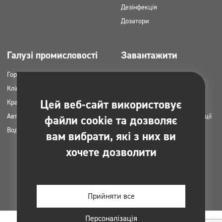
Дезінфекція
Дозатори
Галузі промисловості
Завантажити
Горець
Каталоги продукції
Клінінгові компанії
Картки MSDS
Цей веб-сайт використовує
Краса
Інструкція НАССР
Автомийки
Плани застосування продукції
файли cookie та дозволяє
Вода пральні
Clinex
вам вибрати, які з них ви
Дозволи та погодження
хочете дозволити
Фотографії для друку
Електронні книги
Прийняти все
Персоналізація