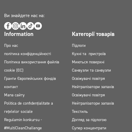
Ви знайдете нас на:
Information
Категорії товарів
Про нас
Підлоги
політика конфіденційності
Кухні та пристроїв
Політика використання файлів
Миються поверхні
cookie (ЄС)
Санвузли та санвузли
Гранти Європейських фондів
Освіжувачі повітря
контакт
Нейтралізатори запахів
Мапа сайту
Освіжувачі повітря
Politica de confidențialitate a
Нейтралізатори запахів
rețelelor sociale
Текстиль
Regulamin konkursu -
Догляд за підлогою
#MultiCleanChallenge
Супер концентрати