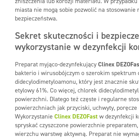
zniszczenia lub korozji materiału. W przypadku 
miasta nie mogą sobie pozwolić na stosowani
bezpieczeństwa.
Sekret skuteczności i bezpiecz
wykorzystanie w dezynfekcji ko
Preparat myjąco-dezynfekujący
Clinex
DEZOFas
bakterio i wirusobójczym o szerokim spektrum d
didecylodimetyloamonu, który jest znacznie skut
etylowy 61%. Co więcej, chlorek didecylodimety
powierzchni. Dlatego też częste i regularne s
powierzchniach jak przyciski, uchwyty, poręcze
Wykorzystanie
Clinex
DEZOFast
w dezynfekcji k
spryskać czyszczone powierzchnie preparatem, a
wierzchu warstwę aktywną. Preparat nie wymaga