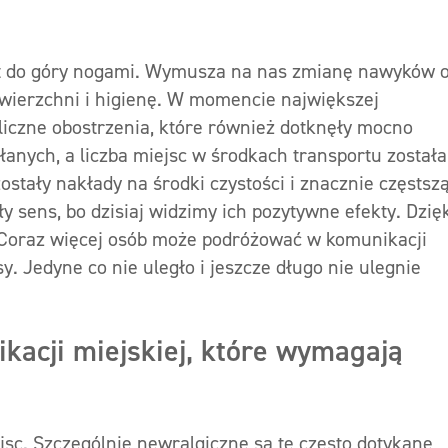
iat do góry nogami. Wymusza na nas zmianę nawyków 
owierzchni i higienę. W momencie największej
iczne obostrzenia, które również dotknęły mocno
łanych, a liczba miejsc w środkach transportu została
tały nakłady na środki czystości i znacznie częstszą
y sens, bo dzisiaj widzimy ich pozytywne efekty. Dzię
Coraz więcej osób może podróżować w komunikacji
. Jedyne co nie uległo i jeszcze długo nie ulegnie
kacji miejskiej, które wymagają
sc. Szczególnie newralgiczne są te często dotykane