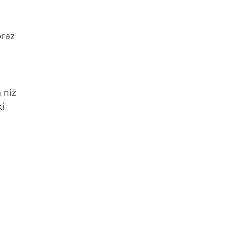
oraz
 niż
ki