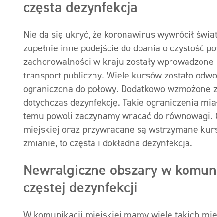
częsta dezynfekcja
Nie da się ukryć, że koronawirus wywrócił św
zupełnie inne podejście do dbania o czystość p
zachorowalności w kraju zostały wprowadzone l
transport publiczny. Wiele kursów zostało odwo
ograniczona do połowy. Dodatkowo wzmożone zos
dotychczas dezynfekcję. Takie ograniczenia miał
temu powoli zaczynamy wracać do równowagi. 
miejskiej oraz przywracane są wstrzymane kursy
zmianie, to częsta i dokładna dezynfekcja.
Newralgiczne obszary w komuni
częstej dezynfekcji
W komunikacji miejskiej mamy wiele takich miej