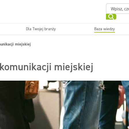
Dla Twojej branży
Baza wiedzy
Powierzchnie zmywalne
Sanitariaty i łazienki
unikacji miejskiej
ające
Beauty
Myjni
Dezynfekcja
Linia ekonomiczna
komunikacji miejskiej