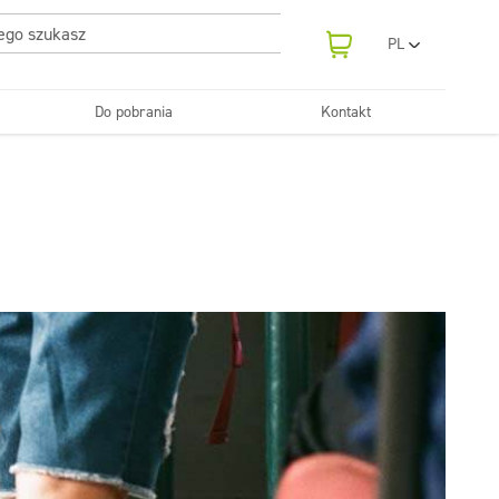
PL
EN
UA
Do pobrania
Kontakt
RO
Odświeżanie
SR
Tekstylia
i neutralizatory
e samochodowe
Pralnie
FR
BG
Dozowniki
ET
LV
LT