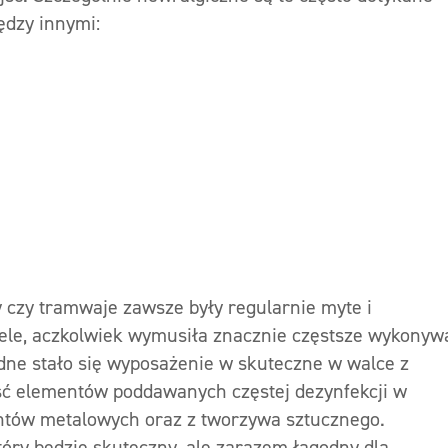
ędzy innymi:
 czy tramwaje zawsze były regularnie myte i
ele, aczkolwiek wymusiła znacznie częstsze wykonyw
dne stało się wyposażenie w skuteczne w walce z
ć elementów poddawanych częstej dezynfekcji w
entów metalowych oraz z tworzywa sztucznego.
óry będzie skuteczny, ale zarazem łagodny dla