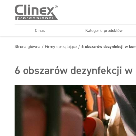
O nas
Kategorie produktów
Podłogi
Kuchnie i urządzenia
Strona główna
/
Firmy sprzątające
/
6 obszarów dezynfekcji w kom
Horeca
Firmy sprząt
Konserwacja podłóg
Superkoncentraty
6 obszarów dezynfekcji w 