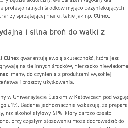
ie profesjonalnych środków myjąco-dezynfekujących
anży sprzątającej marki, takie jak np.
Clinex
.
dajna i silna broń do walki z
ki
Clinex
gwarantują swoją skuteczność, która jest
grywają na tle innych środków, nierzadko niewiadom
inex
, mamy do czynienia z produktami wysokiej
zeństwa i prostoty użytkowania.
any w Uniwersytecie Śląskim w Katowicach pod wzgl
go 61%. Badania jednoznacznie wskazują, że prepara
zy, niż alkohol etylowy 61%, który bardzo często
lkohol przy częstym stosowaniu może doprowadzić do