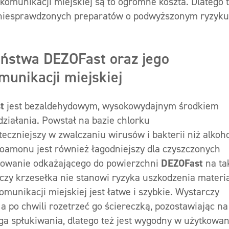
komunikacji miejskiej są to ogromne koszta. Dlatego 
e niesprawdzonych preparatów o podwyższonym ryzyku
eństwa DEZOFast oraz jego
munikacji miejskiej
t
jest bezaldehydowym, wysokowydajnym środkiem
ziałania. Powstał na bazie chlorku
eczniejszy w zwalczaniu wirusów i bakterii niż alkoh
loamonu jest również łagodniejszy dla czyszczonych
tosowanie odkażającego do powierzchni
DEZOFast
na ta
 czy krzesełka nie stanowi ryzyka uszkodzenia materi
omunikacji miejskiej jest łatwe i szybkie. Wystarczy
 po chwili rozetrzeć go ściereczką, pozostawiając na
 spłukiwania, dlatego też jest wygodny w użytkowan