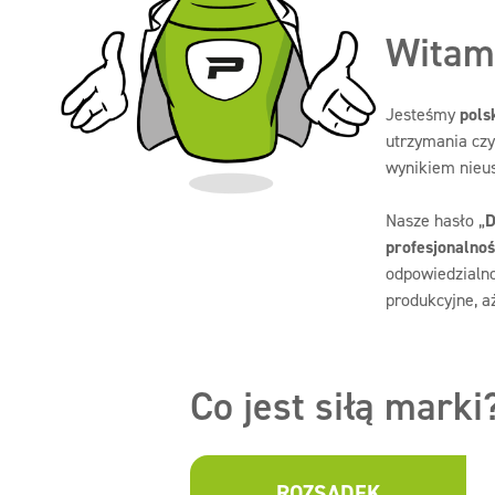
Witam 
Jesteśmy
pols
utrzymania czy
wynikiem nieus
Nasze hasło „
D
profesjonalnoś
odpowiedzialno
produkcyjne, a
Co jest siłą marki
ROZSĄDEK