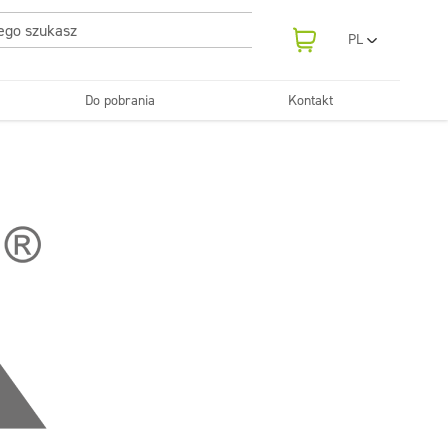
PL
EN
UA
Do pobrania
Kontakt
RO
Odświeżanie
SR
Tekstylia
i neutralizatory
e samochodowe
Pralnie
FR
BG
Dozowniki
ET
LV
LT