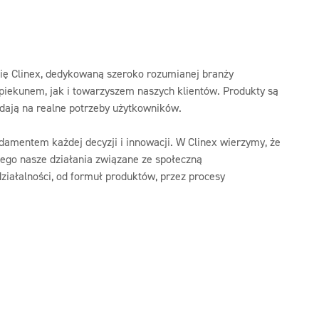
mię Clinex, dedykowaną szeroko rozumianej branży
piekunem, jak i towarzyszem naszych klientów. Produkty są
adają na realne potrzeby użytkowników.
damentem każdej decyzji i innowacji. W Clinex wierzymy, że
tego nasze działania związane ze społeczną
iałalności, od formuł produktów, przez procesy