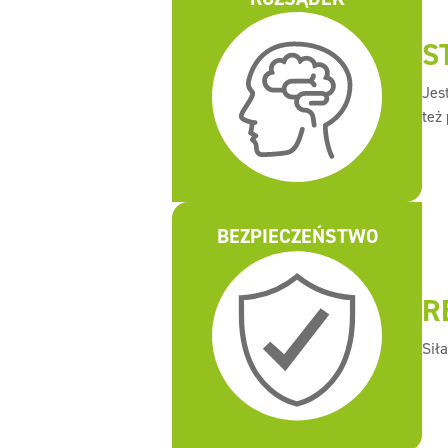
S
Jes
też
BEZPIECZEŃSTWO
R
Sił