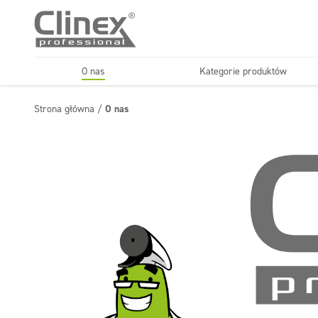
O nas
Kategorie produktów
Podłogi
Kuchnie i urządzenia
Strona główna
/
O nas
Horeca
Firmy sprząt
Konserwacja podłóg
Superkoncentraty