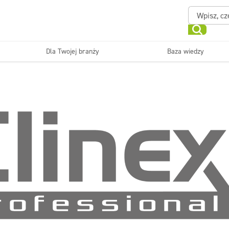
Dla Twojej branży
Baza wiedzy
Powierzchnie zmywalne
Sanitariaty i łazienki
ające
Beauty
Myjni
Dezynfekcja
Linia ekonomiczna