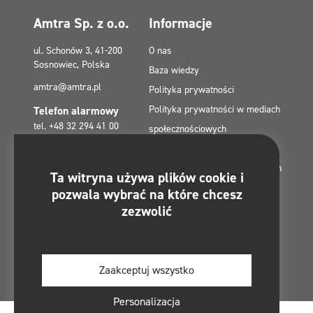
Amtra Sp. z o.o.
Informacje
ul. Schonów 3, 41-200
O nas
Sosnowiec, Polska
Baza wiedzy
amtra@amtra.pl
Polityka prywatności
Polityka prywatności w mediach
Telefon alarmowy
tel. +48 32 294 41 00
społecznościowych
Polityka plików cookies (EU)
Dotacje z Funduszy Europejskich
Znajdziesz nas na:
Ta witryna używa plików cookie i
Kontakt
pozwala wybrać na które chcesz
Mapa strony
zezwolić
Regulamin konkursu -
#MultiCleanChallenge
Zaakceptuj wszystko
Personalizacja