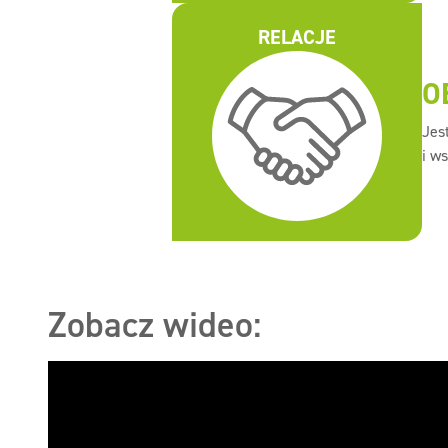
RELACJE
O
Jes
i w
Zobacz wideo: