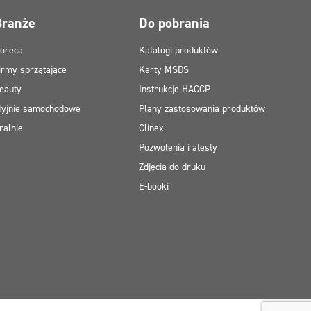
Branże
Do pobrania
oreca
Katalogi produktów
irmy sprzątające
Karty MSDS
eauty
Instrukcje HACCP
yjnie samochodowe
Plany zastosowania produktów
ralnie
Clinex
Pozwolenia i atesty
Zdjęcia do druku
E-booki