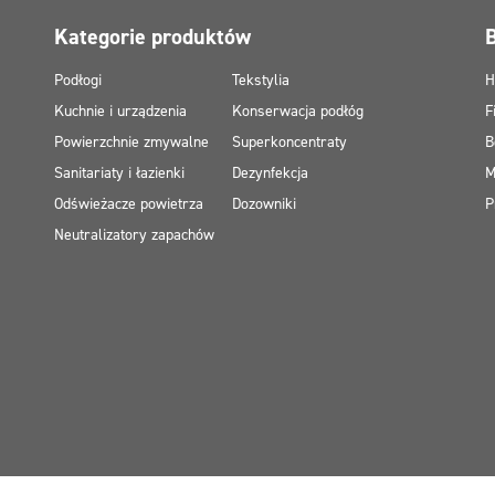
Kategorie produktów
Podłogi
Tekstylia
H
Kuchnie i urządzenia
Konserwacja podłóg
F
Powierzchnie zmywalne
Superkoncentraty
B
Sanitariaty i łazienki
Dezynfekcja
M
Odświeżacze powietrza
Dozowniki
P
Neutralizatory zapachów