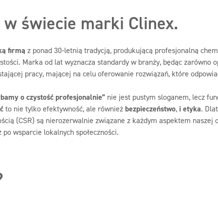
w świecie marki Clinex.
ką firmą
z ponad 30-letnią tradycją, produkującą profesjonalną che
stości. Marka od lat wyznacza standardy w branży, będąc zarówno o
tającej pracy, mającej na celu oferowanie rozwiązań, które odpowi
bamy o czystość profesjonalnie”
nie jest pustym sloganem, lecz fun
ć
to nie tylko efektywność, ale również
bezpieczeństwo
,
i etyka
. Dla
ścią (CSR) są nierozerwalnie związane z każdym aspektem naszej dz
ż po wsparcie lokalnych społeczności.
?