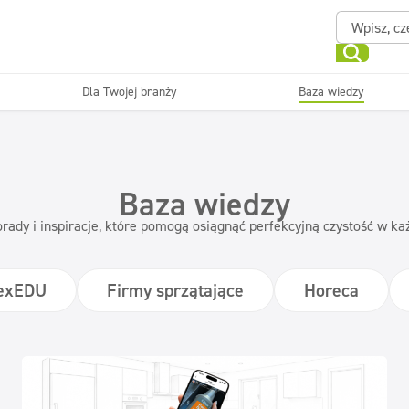
Dla Twojej branży
Baza wiedzy
Powierzchnie zmywalne
Sanitariaty i łazienki
ające
Beauty
Myjni
Dezynfekcja
Linia ekonomiczna
Baza wiedzy
rady i inspiracje, które pomogą osiągnąć perfekcyjną czystość w k
nexEDU
Firmy sprzątające
Horeca