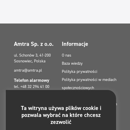
Amtra Sp. z o.o.
Informacje
ul. Schonów 3, 41-200
O nas
Sosnowiec, Polska
Baza wiedzy
amtra@amtra.pl
Polityka prywatności
Polityka prywatności w mediach
Telefon alarmowy
tel. +48 32 294 41 00
społecznościowych
Polityka plików cookies (EU)
Dotacje z Funduszy Europejskich
Znajdziesz nas na:
Ta witryna używa plików cookie i
Kontakt
pozwala wybrać na które chcesz
Mapa strony
zezwolić
Regulamin konkursu -