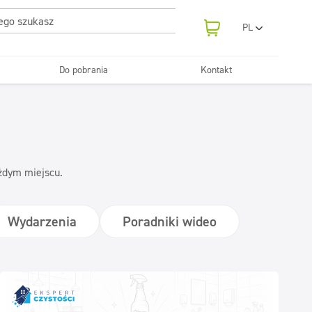
PL
EN
UA
Do pobrania
Kontakt
RO
Odświeżanie
SR
Tekstylia
i neutralizatory
e samochodowe
Pralnie
FR
BG
Dozowniki
ET
LV
ażdym miejscu.
LT
Wydarzenia
Poradniki wideo