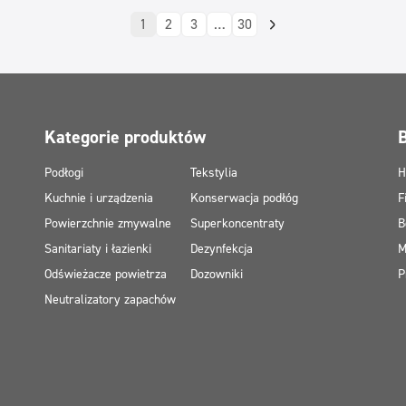
1
2
3
…
30
Kategorie produktów
Podłogi
Tekstylia
H
Kuchnie i urządzenia
Konserwacja podłóg
F
Powierzchnie zmywalne
Superkoncentraty
B
Sanitariaty i łazienki
Dezynfekcja
M
Odświeżacze powietrza
Dozowniki
P
Neutralizatory zapachów