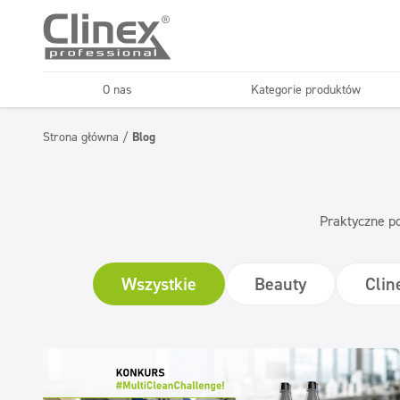
O nas
Kategorie produktów
Podłogi
Kuchnie i urządzenia
Strona główna
/
Blog
Horeca
Firmy sprząt
Konserwacja podłóg
Superkoncentraty
Praktyczne po
Wszystkie
Beauty
Cli