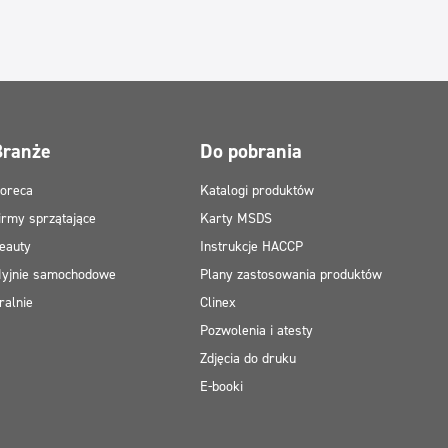
Branże
Do pobrania
oreca
Katalogi produktów
irmy sprzątające
Karty MSDS
eauty
Instrukcje HACCP
yjnie samochodowe
Plany zastosowania produktów
ralnie
Clinex
Pozwolenia i atesty
Zdjęcia do druku
E-booki