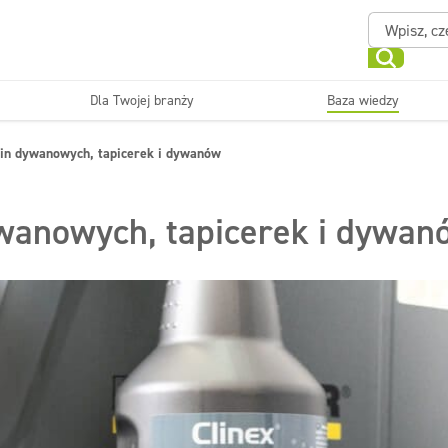
Dla Twojej branży
Baza wiedzy
Powierzchnie zmywalne
Sanitariaty i łazienki
zin dywanowych, tapicerek i dywanów
ające
Beauty
Myjni
Dezynfekcja
Linia ekonomiczna
wanowych, tapicerek i dywan