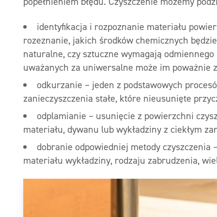
popełnieniem błędu. Czyszczenie możemy podzie
identyfikacja i rozpoznanie materiału powie
rozeznanie, jakich środków chemicznych będzi
naturalne, czy sztuczne wymagają odmiennego p
uważanych za uniwersalne może im poważnie z
odkurzanie – jeden z podstawowych procesó
zanieczyszczenia stałe, które nieusunięte przyc
odplamianie – usunięcie z powierzchni czys
materiału, dywanu lub wykładziny z ciekłym z
dobranie odpowiedniej metody czyszczenia –
materiału wykładziny, rodzaju zabrudzenia, wiel