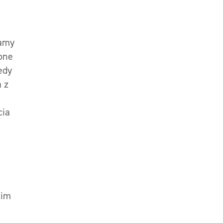
lamy
one
edy
 z
cia
kim