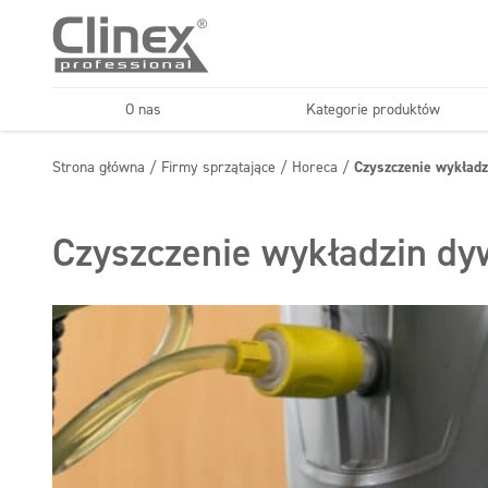
O nas
Kategorie produktów
Podłogi
Kuchnie i urządzenia
Strona główna
/
Firmy sprzątające
/
Horeca
/
Czyszczenie wykład
Horeca
Firmy sprząt
Konserwacja podłóg
Superkoncentraty
Czyszczenie wykładzin dy