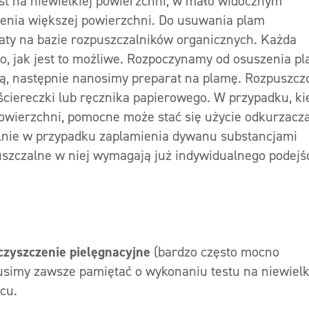
t na niewielkiej powierzchni, w mało widocznym
zenia większej powierzchni. Do usuwania plam
aty na bazie rozpuszczalników organicznych. Każda
o, jak jest to możliwe. Rozpoczynamy od osuszenia p
ką, następnie nanosimy preparat na plamę. Rozpuszcz
ciereczki lub ręcznika papierowego. W przypadku, ki
owierzchni, pomocne może stać się użycie odkurzacza
ólnie w przypadku zaplamienia dywanu substancjami
szczalne w niej wymagają już indywidualnego podejś
czyszczenie pielęgnacyjne
(bardzo często mocno
usimy zawsze pamiętać o wykonaniu testu na niewiel
cu.