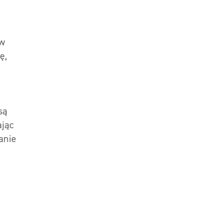
 w
ę,
są
ając
anie