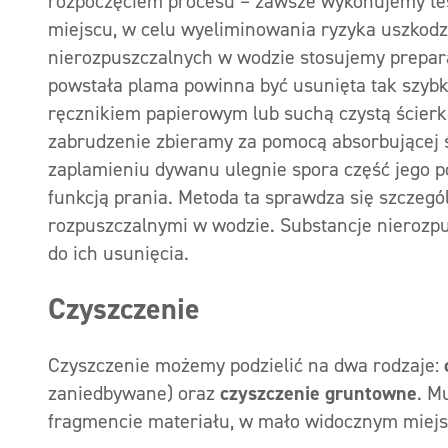
rozpoczęciem procesu – zawsze wykonujemy tes
miejscu, w celu wyeliminowania ryzyka uszkod
nierozpuszczalnych w wodzie stosujemy prepar
powstała plama powinna być usunięta tak szybk
ręcznikiem papierowym lub suchą czystą ścier
zabrudzenie zbieramy za pomocą absorbującej ś
zaplamieniu dywanu ulegnie spora część jego p
funkcją prania. Metoda ta sprawdza się szczeg
rozpuszczalnymi w wodzie. Substancje nierozpu
do ich usunięcia.
Czyszczenie
Czyszczenie możemy podzielić na dwa rodzaje:
zaniedbywane) oraz
czyszczenie gruntowne
. M
fragmencie materiału, w mało widocznym miejs