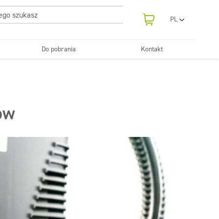
PL
EN
UA
Do pobrania
Kontakt
RO
Odświeżanie
SR
Tekstylia
i neutralizatory
e samochodowe
Pralnie
FR
BG
Dozowniki
ET
ów
LV
LT