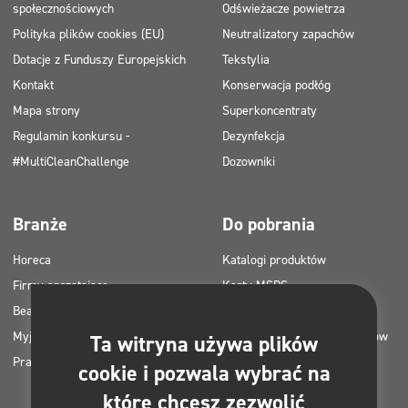
społecznościowych
Odświeżacze powietrza
Polityka plików cookies (EU)
Neutralizatory zapachów
Dotacje z Funduszy Europejskich
Tekstylia
Kontakt
Konserwacja podłóg
Mapa strony
Superkoncentraty
Regulamin konkursu -
Dezynfekcja
#MultiCleanChallenge
Dozowniki
Branże
Do pobrania
Horeca
Katalogi produktów
Firmy sprzątające
Karty MSDS
Beauty
Instrukcje HACCP
Myjnie samochodowe
Plany zastosowania produktów
Ta witryna używa plików
Pralnie
Clinex
cookie i pozwala wybrać na
Pozwolenia i atesty
które chcesz zezwolić