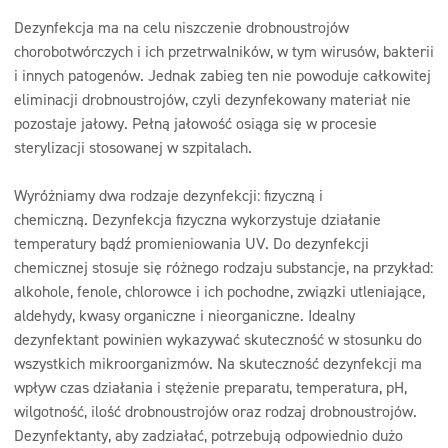
Dezynfekcja ma na celu niszczenie drobnoustrojów
chorobotwórczych i ich przetrwalników, w tym wirusów, bakterii
i innych patogenów. Jednak zabieg ten nie powoduje całkowitej
eliminacji drobnoustrojów, czyli dezynfekowany materiał nie
pozostaje jałowy. Pełną jałowość osiąga się w procesie
sterylizacji stosowanej w szpitalach.
Wyróżniamy dwa rodzaje dezynfekcji: fizyczną i
chemiczną. Dezynfekcja fizyczna wykorzystuje działanie
temperatury bądź promieniowania UV. Do dezynfekcji
chemicznej stosuje się różnego rodzaju substancje, na przykład:
alkohole, fenole, chlorowce i ich pochodne, związki utleniające,
aldehydy, kwasy organiczne i nieorganiczne. Idealny
dezynfektant powinien wykazywać skuteczność w stosunku do
wszystkich mikroorganizmów. Na skuteczność dezynfekcji ma
wpływ czas działania i stężenie preparatu, temperatura, pH,
wilgotność, ilość drobnoustrojów oraz rodzaj drobnoustrojów.
Dezynfektanty, aby zadziałać, potrzebują odpowiednio dużo