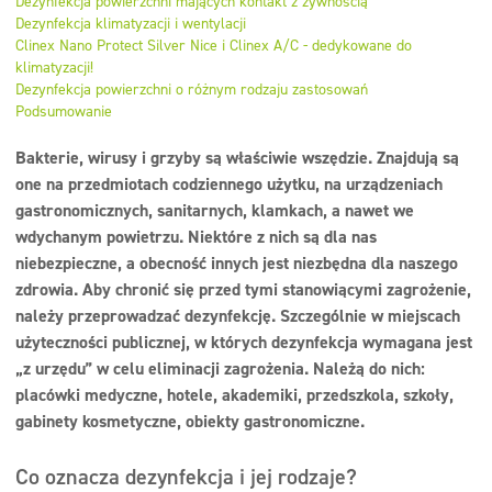
Dezynfekcja powierzchni mających kontakt z żywnością
Dezynfekcja
Dezynfekcja klimatyzacji i wentylacji
Clinex Nano Protect Silver Nice i Clinex A/C - dedykowane do
Linia ekonomiczna
klimatyzacji!
Dezynfekcja powierzchni o różnym rodzaju zastosowań
Dozowniki
Podsumowanie
Bakterie, wirusy i grzyby są właściwie wszędzie. Znajdują są
one na przedmiotach codziennego użytku, na urządzeniach
gastronomicznych, sanitarnych, klamkach, a nawet we
wdychanym powietrzu. Niektóre z nich są dla nas
niebezpieczne, a obecność innych jest niezbędna dla naszego
zdrowia. Aby chronić się przed tymi stanowiącymi zagrożenie,
należy przeprowadzać dezynfekcję. Szczególnie w miejscach
użyteczności publicznej, w których dezynfekcja wymagana jest
„z urzędu” w celu eliminacji zagrożenia. Należą do nich:
placówki medyczne, hotele, akademiki, przedszkola, szkoły,
gabinety kosmetyczne, obiekty gastronomiczne.
Co oznacza dezynfekcja i jej rodzaje?