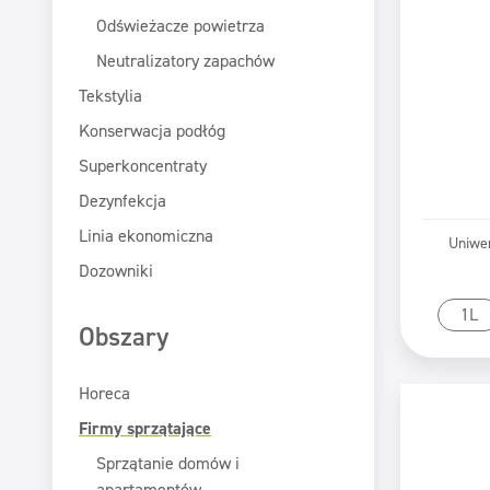
Odświeżacze powietrza
Neutralizatory zapachów
Tekstylia
Konserwacja podłóg
Superkoncentraty
Dezynfekcja
Linia ekonomiczna
Uniwe
Dozowniki
Pr
1L
Obszary
Horeca
Firmy sprzątające
Sprzątanie domów i
apartamentów