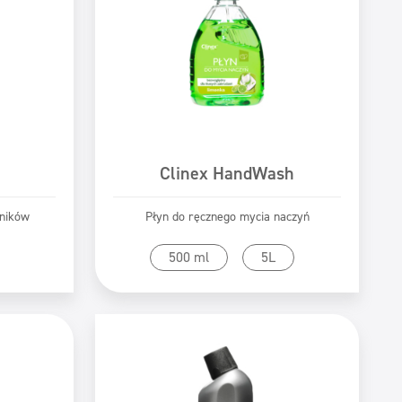
Clinex HandWash
rników
Płyn do ręcznego mycia naczyń
tu
Przejdź do produktu
500 ml
5L