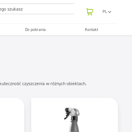
PL
EN
UA
Do pobrania
Kontakt
RO
Odświeżanie
SR
Tekstylia
i neutralizatory
e samochodowe
Pralnie
FR
BG
Dozowniki
ET
LV
LT
skuteczność czyszczenia w różnych obiektach.