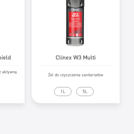
hield
Clinex W3 Multi
z aktywną
Żel do czyszczenia sanitariatów
tu
Przejdź do produktu
1L
5L