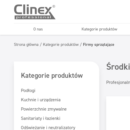
O nas
Kategorie produktów
Podłogi
Kuchnie i urządzenia
Strona główna
/
Kategorie produktów
/
Firmy sprzątające
Horeca
Firmy sprząt
Konserwacja podłóg
Superkoncentraty
Środki
Kategorie produktów
Profesjonaln
Podłogi
Kuchnie i urządzenia
Powierzchnie zmywalne
Sanitariaty i łazienki
Odświeżanie i neutralizatory