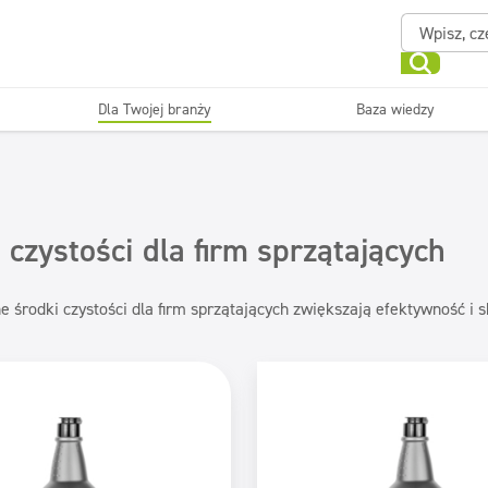
Dla Twojej branży
Baza wiedzy
Powierzchnie zmywalne
Sanitariaty i łazienki
ające
Beauty
Myjni
Dezynfekcja
Linia ekonomiczna
 czystości dla firm sprzątających
e środki czystości dla firm sprzątających zwiększają efektywność i 