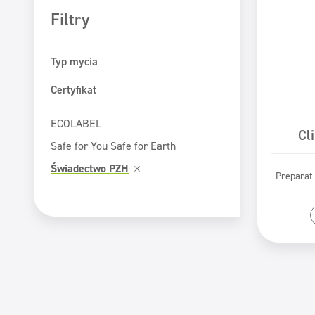
Filtry
Typ mycia
Mycie maszynowe
Certyfikat
Mycie ręczne
ECOLABEL
Cl
Safe for You Safe for Earth
Świadectwo PZH
Preparat 
Pr