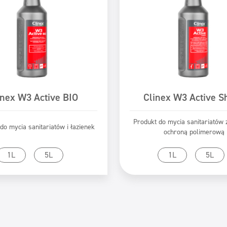
inex W3 Active BIO
Clinex W3 Active S
Produkt do mycia sanitariatów 
do mycia sanitariatów i łazienek
ochroną polimerową
zejdź do produktu
Przejdź do produk
1L
5L
1L
5L