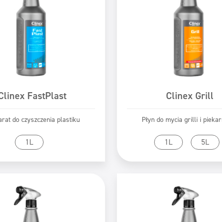
Clinex FastPlast
Clinex Grill
rat do czyszczenia plastiku
Płyn do mycia grilli i pieka
zejdź do produktu
Przejdź do produk
1L
1L
5L