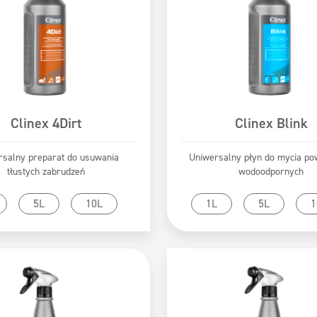
Clinex 4Dirt
Clinex Blink
rsalny preparat do usuwania
Uniwersalny płyn do mycia po
tłustych zabrudzeń
wodoodpornych
zejdź do produktu
Przejdź do produk
5L
10L
1L
5L
1