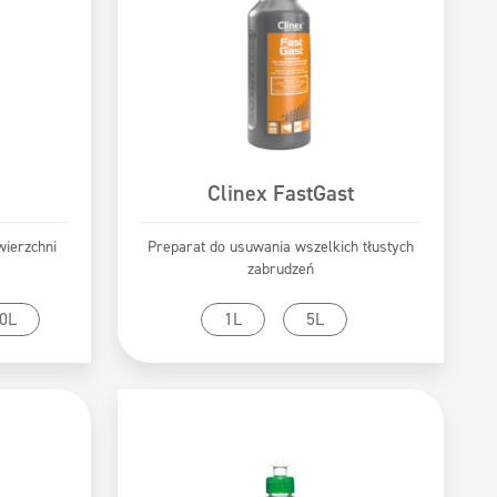
Clinex FastGast
wierzchni
Preparat do usuwania wszelkich tłustych
zabrudzeń
tu
Przejdź do produktu
0L
1L
5L