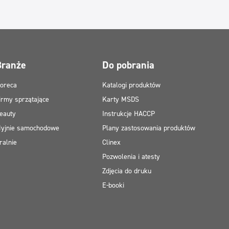
Branże
Do pobrania
oreca
Katalogi produktów
irmy sprzątające
Karty MSDS
eauty
Instrukcje HACCP
yjnie samochodowe
Plany zastosowania produktów
ralnie
Clinex
Pozwolenia i atesty
Zdjęcia do druku
E-booki