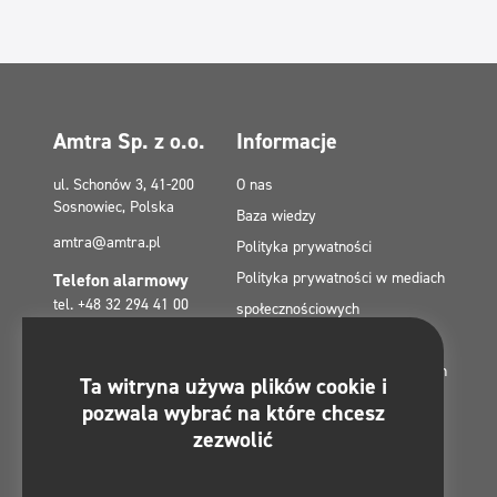
Amtra Sp. z o.o.
Informacje
ul. Schonów 3, 41-200
O nas
Sosnowiec, Polska
Baza wiedzy
amtra@amtra.pl
Polityka prywatności
Polityka prywatności w mediach
Telefon alarmowy
tel. +48 32 294 41 00
społecznościowych
Polityka plików cookies (EU)
Dotacje z Funduszy Europejskich
Znajdziesz nas na:
Ta witryna używa plików cookie i
Kontakt
pozwala wybrać na które chcesz
Mapa strony
zezwolić
Regulamin konkursu -
#MultiCleanChallenge