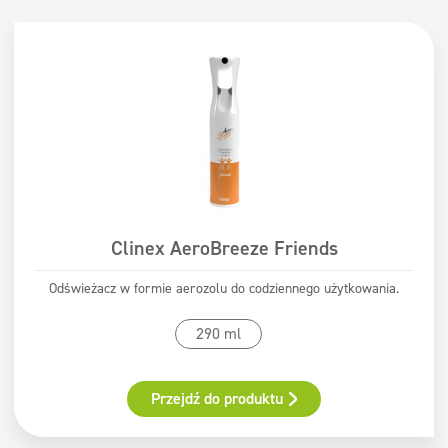
Dezynfekcja
Dezynfekcja
Linia ekonomiczna
Linia ekonomiczna
Dozowniki
Dozowniki
Obszary
Horeca
Firmy sprzątające
Beauty
Clinex AeroBreeze Friends
Myjnie samochodowe
Pralnie
Odświeżacz w formie aerozolu do codziennego użytkowania.
Filtry
290 ml
Typ mycia
Przejdź do produktu
Mycie maszynowe
Certyfikat
Mycie ręczne