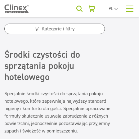
PL
EN
O nas
UA
Kategorie produktów
Horeca
Kategorie i filtry
RO
SR
Kategorie produktów
Podłogi
Kategorie produktów
FR
Firmy sprzątające
Środki czystości do
Kuchnie i urządzenia
BG
Podłogi
Dla Twojej branży
ET
sprzątania pokoju
Powierzchnie zmywalne
Beauty
Kuchnie i urządzenia
LV
hotelowego
LT
Powierzchnie zmywalne
Sanitariaty i łazienki
Baza wiedzy
Sanitariaty i łazienki
Myjnie samochodowe
Odświeżanie i neutralizatory
Specjalnie środki czystości do sprzątania pokoju
Odświeżanie i neutralizatory
hotelowego, które zapewniają najwyższy standard
Do pobrania
Odświeżacze powietrza
Tekstylia
Pralnie
higieny i komfortu dla gości. Specjalnie opracowane
Neutralizatory zapachów
formuły skutecznie usuwają zabrudzenia z różnych
Konserwacja podłóg
Tekstylia
Kontakt
powierzchni, jednocześnie pozostawiając przyjemny
Konserwacja podłóg
Superkoncentraty
zapach i świeżość w pomieszczeniu.
Superkoncentraty