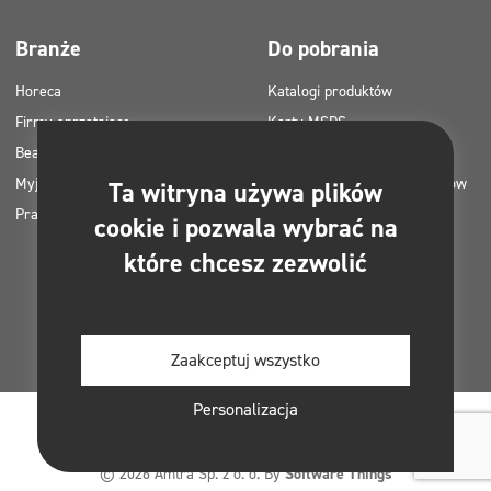
Branże
Do pobrania
Horeca
Katalogi produktów
Firmy sprzątające
Karty MSDS
Beauty
Instrukcje HACCP
Myjnie samochodowe
Plany zastosowania produktów
Ta witryna używa plików
Pralnie
Clinex
cookie i pozwala wybrać na
Pozwolenia i atesty
które chcesz zezwolić
Zdjęcia do druku
E-booki
Zaakceptuj wszystko
Personalizacja
© 2026 Amtra Sp. z o. o. By
Software Things