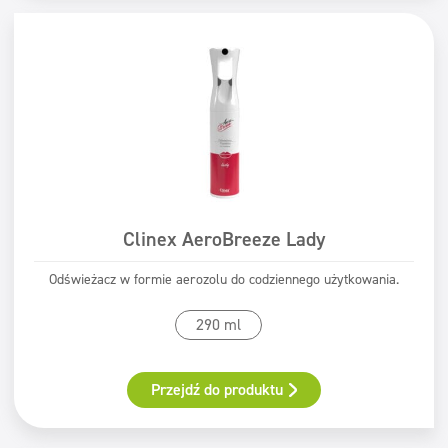
ECOLABEL
Safe for You Safe for Earth
Świadectwo PZH
Clinex AeroBreeze Lady
Odświeżacz w formie aerozolu do codziennego użytkowania.
290 ml
Przejdź do produktu