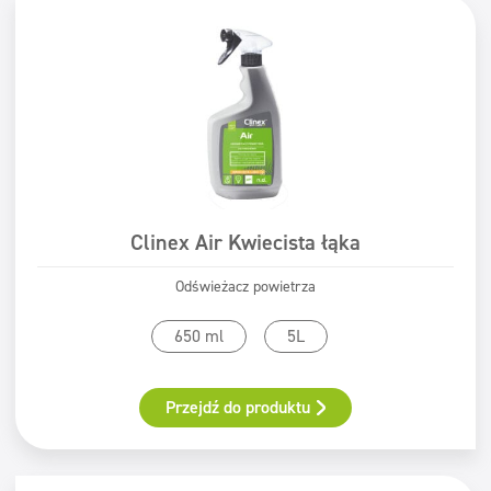
Clinex Air Kwiecista łąka
Odświeżacz powietrza
650 ml
5L
Przejdź do produktu