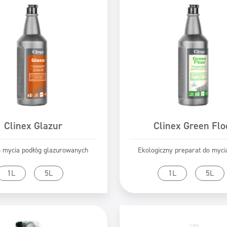
Clinex Glazur
Clinex Green Flo
o mycia podłóg glazurowanych
Ekologiczny preparat do myci
zejdź do produktu
Przejdź do produk
1L
5L
1L
5L