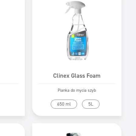
Clinex Glass Foam
Pianka do mycia szyb
tu
Przejdź do produktu
650 ml
5L