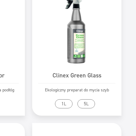
or
Clinex Green Glass
a podłóg
Ekologiczny preparat do mycia szyb
tu
Przejdź do produktu
1L
5L