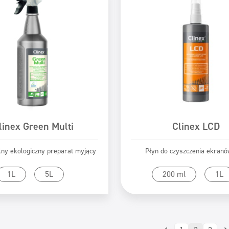
linex Green Multi
Clinex LCD
ny ekologiczny preparat myjący
Płyn do czyszczenia ekran
zejdź do produktu
Przejdź do produk
1L
5L
200 ml
1L