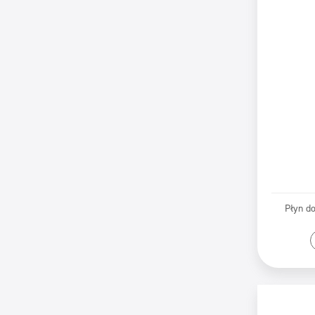
Płyn d
Pr