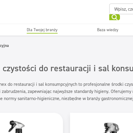
Dla Twojej branży
Baza wiedzy
Powierzchnie zmywalne
Sanitariaty i łazienki
cyjna
ające
Beauty
Myjni
Dezynfekcja
Linia ekonomiczna
 czystości do restauracji i sal kon
nex do restauracji i sal konsumpcyjnych to profesjonalne środki czys
i zabrudzenia, zapewniając najwyższe standardy higieny. Oferujemy
ne normy sanitarno-higieniczne, niezbędne w branży gastronomicznej