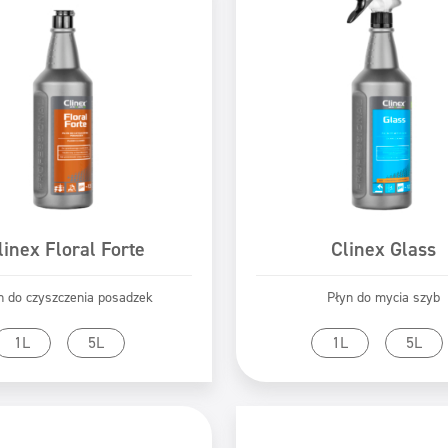
linex Floral Forte
Clinex Glass
n do czyszczenia posadzek
Płyn do mycia szyb
zejdź do produktu
Przejdź do produk
1L
5L
1L
5L