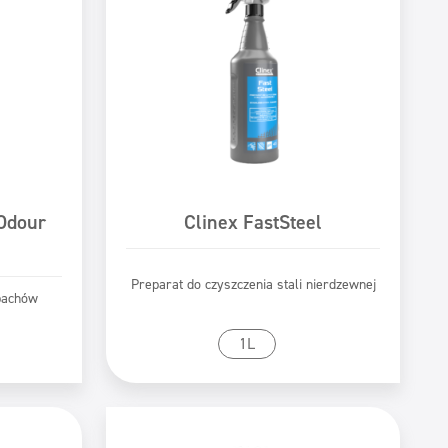
 Odour
Clinex FastSteel
Preparat do czyszczenia stali nierdzewnej
apachów
tu
Przejdź do produktu
1L