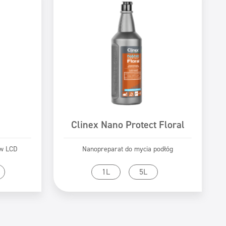
Clinex Nano Protect Floral
ów LCD
Nanopreparat do mycia podłóg
tu
Przejdź do produktu
1L
5L