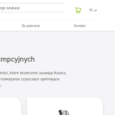
PL
EN
UA
Do pobrania
Kontakt
RO
Odświeżanie
SR
Tekstylia
i neutralizatory
e samochodowe
Pralnie
FR
BG
Dozowniki
ET
sumpcyjnych
LV
LT
tości, które skutecznie usuwają tłuszcz,
 rozwiązania czyszczące spełniające
.