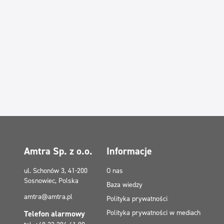
Amtra Sp. z o.o.
Informacje
ul. Schonów 3, 41-200
O nas
Sosnowiec, Polska
Baza wiedzy
amtra@amtra.pl
Polityka prywatności
Polityka prywatności w mediach
Telefon alarmowy