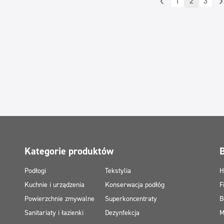
1
2
3
Kategorie produktów
Podłogi
Tekstylia
H
Kuchnie i urządzenia
Konserwacja podłóg
F
Powierzchnie zmywalne
Superkoncentraty
B
Sanitariaty i łazienki
Dezynfekcja
M