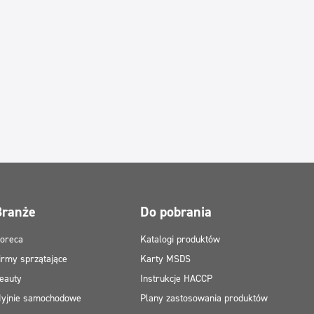
Branże
Do pobrania
oreca
Katalogi produktów
irmy sprzątające
Karty MSDS
eauty
Instrukcje HACCP
yjnie samochodowe
Plany zastosowania produktów