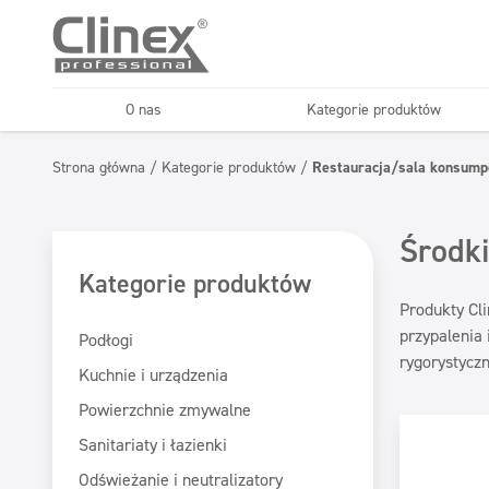
O nas
Kategorie produktów
Podłogi
Kuchnie i urządzenia
Strona główna
/
Kategorie produktów
/
Restauracja/sala konsump
Horeca
Firmy sprząt
Konserwacja podłóg
Superkoncentraty
Środki
Kategorie produktów
Produkty Cli
przypalenia 
Podłogi
rygorystycz
Kuchnie i urządzenia
Powierzchnie zmywalne
Sanitariaty i łazienki
Odświeżanie i neutralizatory