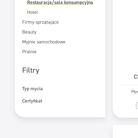
Restauracja/sala konsumpcyjna
Hotel
Firmy sprzątające
Beauty
Myjnie samochodowe
Pralnie
Filtry
C
Typ mycia
Pły
Mycie maszynowe
Certyfikat
Pr
Mycie ręczne
ECOLABEL
Safe for You Safe for Earth
Świadectwo PZH