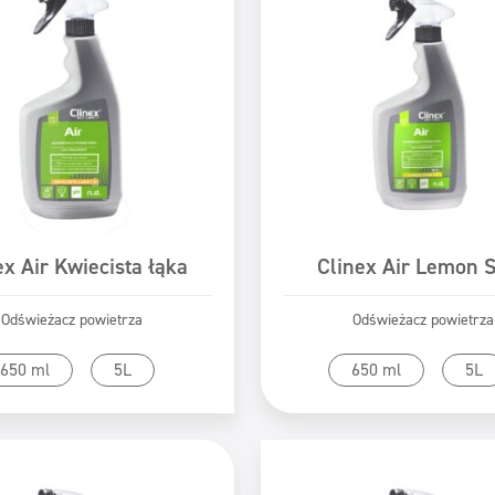
ex Air Kwiecista łąka
Clinex Air Lemon 
Odświeżacz powietrza
Odświeżacz powietrza
zejdź do produktu
Przejdź do produk
650 ml
5L
650 ml
5L