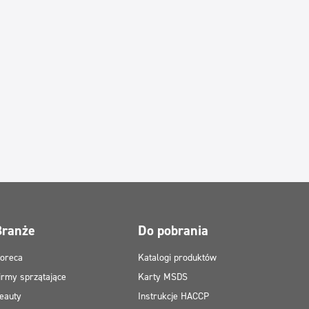
Branże
Do pobrania
oreca
Katalogi produktów
irmy sprzątające
Karty MSDS
eauty
Instrukcje HACCP