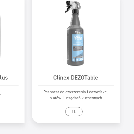
lus
Clinex DEZOTable
Preparat do czyszczenia i dezynfekcji
k
blatów i urządzeń kuchennych
tu
Przejdź do produktu
1L