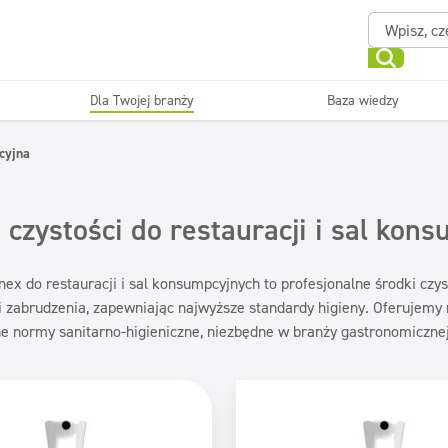
Dla Twojej branży
Baza wiedzy
Powierzchnie zmywalne
Sanitariaty i łazienki
cyjna
ające
Beauty
Myjni
Dezynfekcja
Linia ekonomiczna
 czystości do restauracji i sal kon
nex do restauracji i sal konsumpcyjnych to profesjonalne środki czys
i zabrudzenia, zapewniając najwyższe standardy higieny. Oferujemy
ne normy sanitarno-higieniczne, niezbędne w branży gastronomicznej