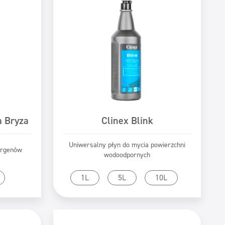
a Bryza
Clinex Blink
Uniwersalny płyn do mycia powierzchni
ergenów
wodoodpornych
tu
Przejdź do produktu
1L
5L
10L