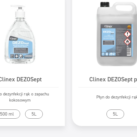
Clinex DEZOSept
Clinex DEZOSept p
o dezynfekcji rąk o zapachu
Płyn do dezynfekcji rą
kokosowym
zejdź do produktu
Przejdź do produk
500 ml
5L
5L