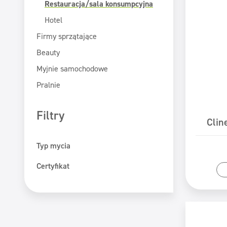
Restauracja/sala konsumpcyjna
Hotel
Firmy sprzątające
Beauty
Myjnie samochodowe
Pralnie
Filtry
Clin
Typ mycia
Mycie maszynowe
Certyfikat
Pr
Mycie ręczne
ECOLABEL
Safe for You Safe for Earth
Świadectwo PZH