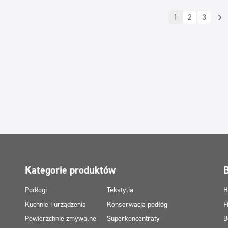
1
2
3
Kategorie produktów
Podłogi
Tekstylia
H
Kuchnie i urządzenia
Konserwacja podłóg
F
Powierzchnie zmywalne
Superkoncentraty
B