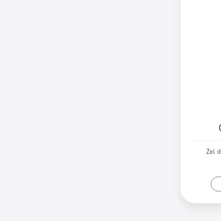
Żel d
Pr