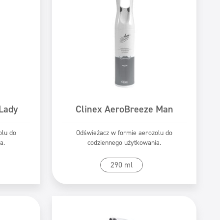
Lady
Clinex AeroBreeze Man
olu do
Odświeżacz w formie aerozolu do
a.
codziennego użytkowania.
tu
Przejdź do produktu
290 ml