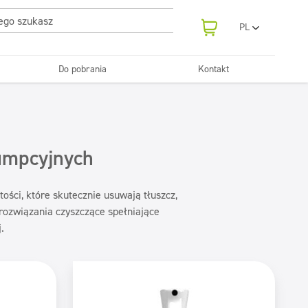
PL
EN
UA
Do pobrania
Kontakt
RO
Odświeżanie
SR
Tekstylia
i neutralizatory
e samochodowe
Pralnie
FR
BG
Dozowniki
ET
sumpcyjnych
LV
LT
tości, które skutecznie usuwają tłuszcz,
 rozwiązania czyszczące spełniające
.