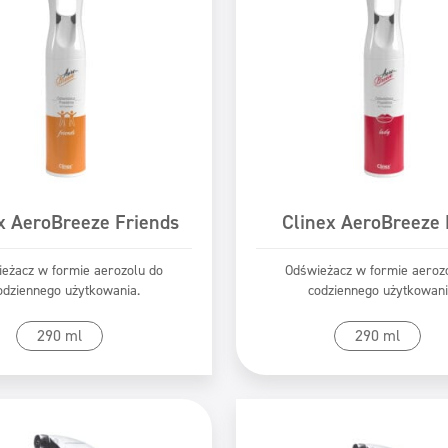
x AeroBreeze Friends
Clinex AeroBreeze 
eżacz w formie aerozolu do
Odświeżacz w formie aeroz
odziennego użytkowania.
codziennego użytkowani
zejdź do produktu
Przejdź do produk
290 ml
290 ml