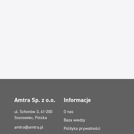
Amtra Sp. z o.o.
Informacje
ul. Schonów 3, 41-200
O nas
Sosnowiec, Polska
Baza wiedzy
amtra@amtra.pl
Polityka prywatności