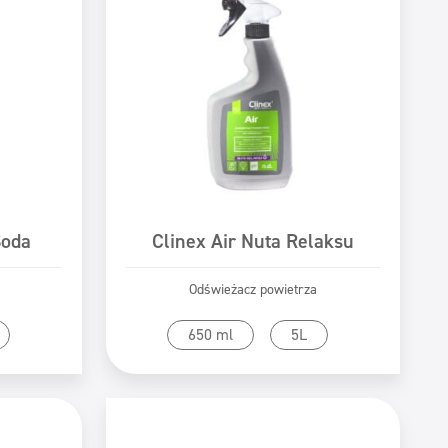
Soda
Clinex Air Nuta Relaksu
Odświeżacz powietrza
tu
Przejdź do produktu
650 ml
5L