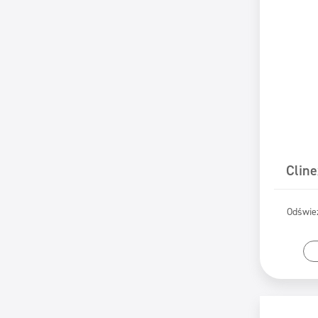
Cline
Odświe
Pr