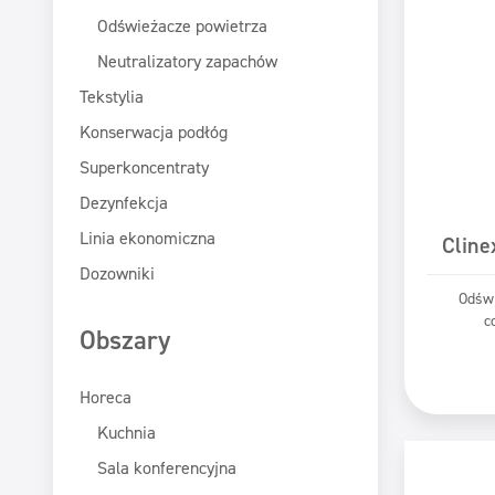
Odświeżacze powietrza
Neutralizatory zapachów
Tekstylia
Konserwacja podłóg
Superkoncentraty
Dezynfekcja
Linia ekonomiczna
Cline
Dozowniki
Odświ
c
Obszary
Pr
Horeca
Kuchnia
Sala konferencyjna