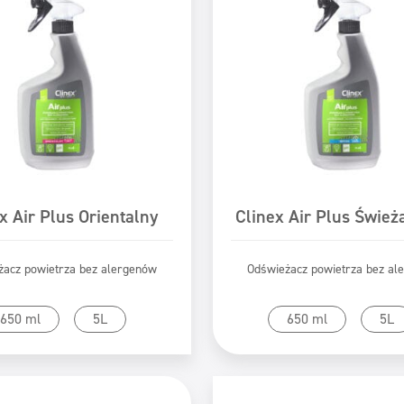
x Air Plus Orientalny
Clinex Air Plus Śwież
żacz powietrza bez alergenów
Odświeżacz powietrza bez al
zejdź do produktu
Przejdź do produk
650 ml
5L
650 ml
5L