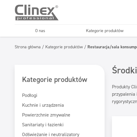
O nas
Kategorie produktów
Podłogi
Kuchnie i urządzenia
Strona główna
/
Kategorie produktów
/
Restauracja/sala konsump
Horeca
Firmy sprząt
Konserwacja podłóg
Superkoncentraty
Środki
Kategorie produktów
Produkty Cli
przypalenia 
Podłogi
rygorystycz
Kuchnie i urządzenia
Powierzchnie zmywalne
Sanitariaty i łazienki
Odświeżanie i neutralizatory