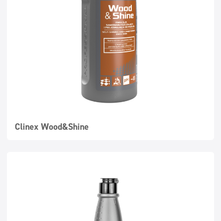
Dezynfekcja
Linia ekonomiczna
Dozowniki
Clinex Wood&Shine