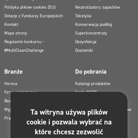
Polityka plików cookies (EU)
Neutralizatory zapachów
Dotacje z Funduszy Europejskich
Tekstylia
Kontakt
Konserwacja podłóg
Mapa strony
Superkoncentraty
Regulamin konkursu -
Dezynfekcja
#MultiCleanChallenge
Dozowniki
Branże
Do pobrania
Horeca
Katalogi produktów
Firmy sprzątające
Karty MSDS
Beauty
Instrukcje HACCP
Myjnie samochodowe
Plany zastosowania produktów
Ta witryna używa plików
Pralnie
Clinex
cookie i pozwala wybrać na
Pozwolenia i atesty
które chcesz zezwolić
Zdjęcia do druku