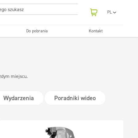
PL
EN
UA
Do pobrania
Kontakt
RO
Odświeżanie
SR
Tekstylia
i neutralizatory
e samochodowe
Pralnie
FR
BG
Dozowniki
ET
LV
ażdym miejscu.
LT
Wydarzenia
Poradniki wideo