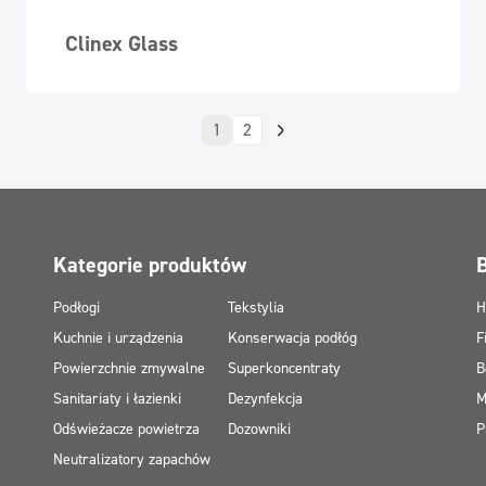
Clinex Glass
1
2
Kategorie produktów
Podłogi
Tekstylia
H
Kuchnie i urządzenia
Konserwacja podłóg
F
Powierzchnie zmywalne
Superkoncentraty
B
Sanitariaty i łazienki
Dezynfekcja
M
Odświeżacze powietrza
Dozowniki
P
Neutralizatory zapachów