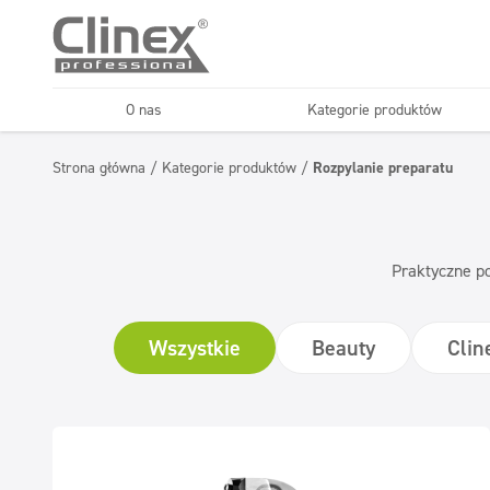
O nas
Kategorie produktów
Podłogi
Kuchnie i urządzenia
Strona główna
/
Kategorie produktów
/
Rozpylanie preparatu
Horeca
Firmy sprząt
Konserwacja podłóg
Superkoncentraty
Praktyczne po
Wszystkie
Beauty
Cli