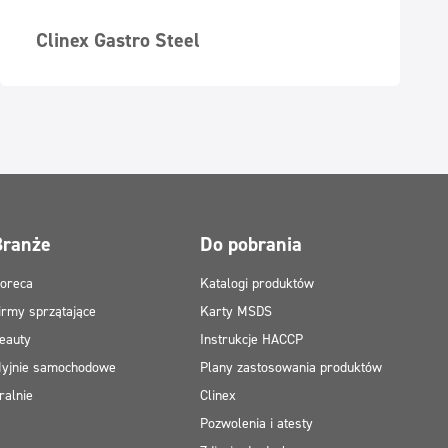
Clinex Gastro Steel
Branże
Do pobrania
oreca
Katalogi produktów
irmy sprzątające
Karty MSDS
eauty
Instrukcje HACCP
yjnie samochodowe
Plany zastosowania produktów
ralnie
Clinex
Pozwolenia i atesty