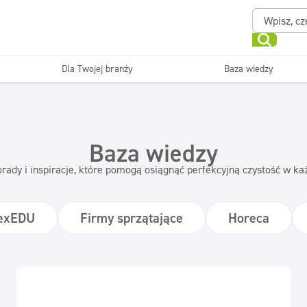
Dla Twojej branży
Baza wiedzy
Powierzchnie zmywalne
Sanitariaty i łazienki
ające
Beauty
Myjni
Dezynfekcja
Linia ekonomiczna
Baza wiedzy
rady i inspiracje, które pomogą osiągnąć perfekcyjną czystość w k
nexEDU
Firmy sprzątające
Horeca