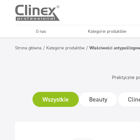
O nas
Kategorie produktów
Podłogi
Kuchnie i urządzenia
Strona główna
/
Kategorie produktów
/
Właściwości antypoślizgo
Horeca
Firmy sprząt
Konserwacja podłóg
Superkoncentraty
Praktyczne po
Wszystkie
Beauty
Cli