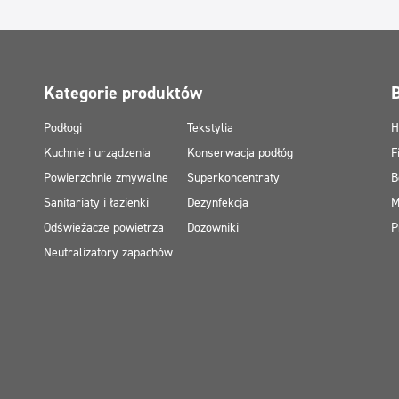
Kategorie produktów
Podłogi
Tekstylia
H
Kuchnie i urządzenia
Konserwacja podłóg
F
Powierzchnie zmywalne
Superkoncentraty
B
Sanitariaty i łazienki
Dezynfekcja
M
Odświeżacze powietrza
Dozowniki
P
Neutralizatory zapachów