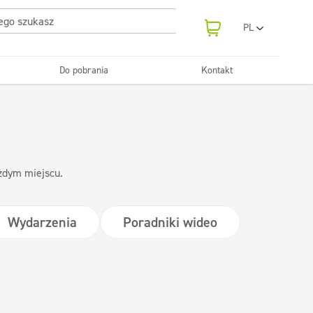
PL
EN
UA
Do pobrania
Kontakt
RO
Odświeżanie
SR
Tekstylia
i neutralizatory
e samochodowe
Pralnie
FR
BG
Dozowniki
ET
LV
ażdym miejscu.
LT
Wydarzenia
Poradniki wideo