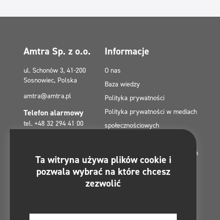
Amtra Sp. z o.o.
Informacje
ul. Schonów 3, 41-200
O nas
Sosnowiec, Polska
Baza wiedzy
amtra@amtra.pl
Polityka prywatności
Polityka prywatności w mediach
Telefon alarmowy
tel. +48 32 294 41 00
społecznościowych
Polityka plików cookies (EU)
Dotacje z Funduszy Europejskich
Znajdziesz nas na:
Ta witryna używa plików cookie i
Kontakt
pozwala wybrać na które chcesz
Mapa strony
zezwolić
Regulamin konkursu -
#MultiCleanChallenge