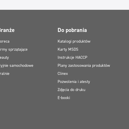
Branże
Do pobrania
oreca
Katalogi produktów
irmy sprzątające
Karty MSDS
eauty
Instrukcje HACCP
yjnie samochodowe
Plany zastosowania produktów
ralnie
Clinex
Pozwolenia i atesty
Zdjęcia do druku
E-booki