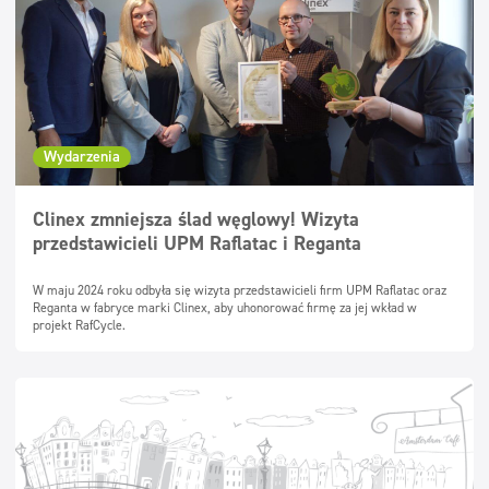
Wydarzenia
Clinex zmniejsza ślad węglowy! Wizyta
przedstawicieli UPM Raflatac i Reganta
W maju 2024 roku odbyła się wizyta przedstawicieli firm UPM Raflatac oraz
Reganta w fabryce marki Clinex, aby uhonorować firmę za jej wkład w
projekt RafCycle.