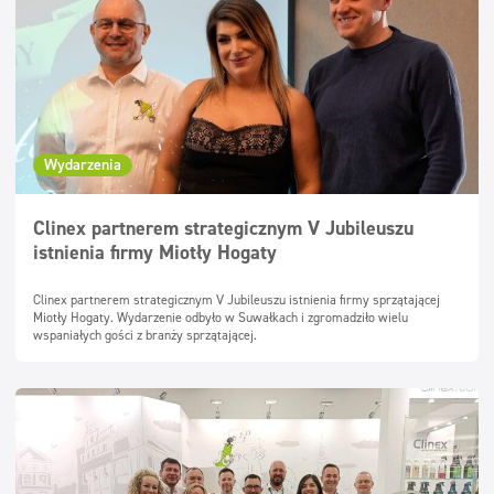
Wydarzenia
Clinex partnerem strategicznym V Jubileuszu
istnienia firmy Miotły Hogaty
Clinex partnerem strategicznym V Jubileuszu istnienia firmy sprzątającej
Miotły Hogaty. Wydarzenie odbyło w Suwałkach i zgromadziło wielu
wspaniałych gości z branży sprzątającej.