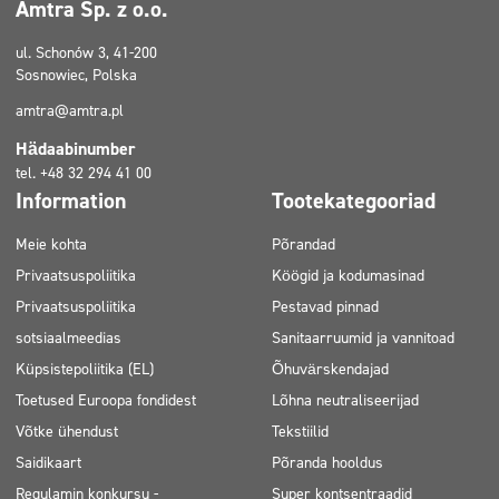
Amtra Sp. z o.o.
ul. Schonów 3, 41-200
Sosnowiec, Polska
amtra@amtra.pl
Hädaabinumber
tel. +48 32 294 41 00
Information
Tootekategooriad
Meie kohta
Põrandad
Privaatsuspoliitika
Köögid ja kodumasinad
Privaatsuspoliitika
Pestavad pinnad
sotsiaalmeedias
Sanitaarruumid ja vannitoad
Küpsistepoliitika (EL)
Õhuvärskendajad
Toetused Euroopa fondidest
Lõhna neutraliseerijad
Võtke ühendust
Tekstiilid
Saidikaart
Põranda hooldus
Regulamin konkursu -
Super kontsentraadid