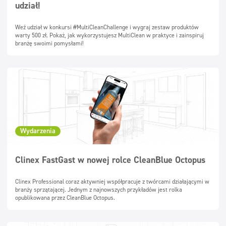
udział!
Superkontsentraadid
Pestavad pinnad
Weź udział w konkursi #MultiCleanChallenge i wygraj zestaw produktów
warty 500 zł. Pokaż, jak wykorzystujesz MultiClean w praktyce i zainspiruj
branżę swoimi pomysłami!
Dosaatorid
Wydarzenia
Clinex FastGast w nowej rolce CleanBlue Octopus
Clinex Professional coraz aktywniej współpracuje z twórcami działającymi w
branży sprzątającej. Jednym z najnowszych przykładów jest rolka
opublikowana przez CleanBlue Octopus.