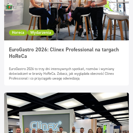
Horeca
Wydarzenia
EuroGastro 2026: Clinex Professional na targach
HoReCa
EuroGastro 2026 to trzy dni intensywnych spotkań, rozmów i wymiany
doświadczeń w branży HoReCa. Zobacz, jak wyglądała obecność Clinex
Professional i co przyciągało uwagę odwiedzają