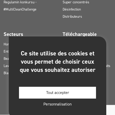
Regulamin konkursu -
Super concentrés
#MultiCleanChallenge
Désinfection
Distributeurs
Secteurs
Téléchargeable
Horetz
Catalogues de produits
Entreprises de nettoyage
Cartes MSDS
Ce site utilise des cookies et
Beauté
Consignes HACCP
vous permet de choisir ceux
Lavages de voitures
Plans d’application des produits
que vous souhaitez autoriser
Blanchisseries
Clinex
Permis et approbations
Photos à imprimer
Tout accepter
Livres électroniques
Personnalisation