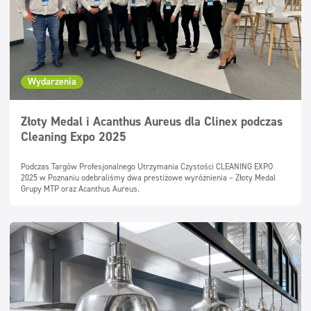
Wydarzenia
Złoty Medal i Acanthus Aureus dla Clinex podczas
Cleaning Expo 2025
Podczas Targów Profesjonalnego Utrzymania Czystości CLEANING EXPO
2025 w Poznaniu odebraliśmy dwa prestiżowe wyróżnienia – Złoty Medal
Grupy MTP oraz Acanthus Aureus.