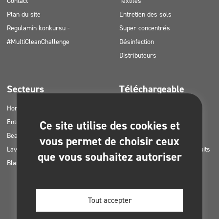
Contact
Textiles
Plan du site
Entretien des sols
Regulamin konkursu -
Super concentrés
#MultiCleanChallenge
Désinfection
Distributeurs
Secteurs
Téléchargeable
Horetz
Catalogues de produits
Entreprises de nettoyage
Cartes MSDS
Ce site utilise des cookies et
Beauté
Consignes HACCP
vous permet de choisir ceux
Lavages de voitures
Plans d’application des produits
que vous souhaitez autoriser
Blanchisseries
Clinex
Permis et approbations
Photos à imprimer
Tout accepter
Livres électroniques