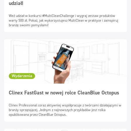
udział!
Surfaces lavables
Doseurs
Weź udział w konkursi #MultiCleanChallenge i wygraj zestaw produktów
warty 500 zł. Pokaż, jak wykorzystujesz MultiClean w praktyce i zainspiruj
branżę swoimi pomysłami!
Textiles
Wydarzenia
Clinex FastGast w nowej rolce CleanBlue Octopus
Clinex Professional coraz aktywniej współpracuje z twórcami działającymi w
branży sprzątającej. Jednym z najnowszych przykładów jest rolka
opublikowana przez CleanBlue Octopus.