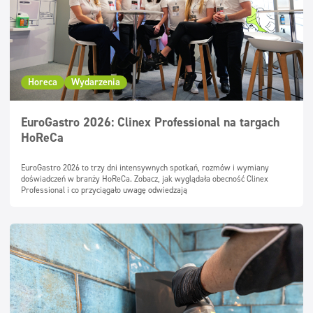
Horeca
Wydarzenia
EuroGastro 2026: Clinex Professional na targach
HoReCa
EuroGastro 2026 to trzy dni intensywnych spotkań, rozmów i wymiany
doświadczeń w branży HoReCa. Zobacz, jak wyglądała obecność Clinex
Professional i co przyciągało uwagę odwiedzają