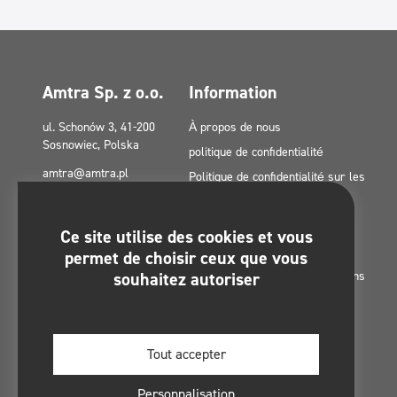
Amtra Sp. z o.o.
Information
ul. Schonów 3, 41-200
À propos de nous
Sosnowiec, Polska
politique de confidentialité
amtra@amtra.pl
Politique de confidentialité sur les
réseaux sociaux
Numéro d'urgence
tel. +48 32 294 41 00
Politique en matière de cookies
Ce site utilise des cookies et vous
(UE)
permet de choisir ceux que vous
souhaitez autoriser
Subventions des fonds européens
Contact
Plan du site
Regulamin konkursu -
Tout accepter
#MultiCleanChallenge
Personnalisation