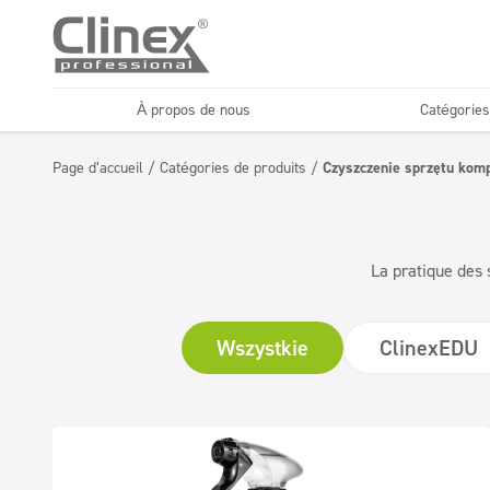
À propos de nous
Catégories
Sols
Désinfection
Page d’accueil
/
Catégories de produits
/
Czyszczenie sprzętu kom
Lavages de voitures
Entreprises de n
Désodorisants et
Superconcentrés
neutralisants
La pratique des 
Wszystkie
ClinexEDU