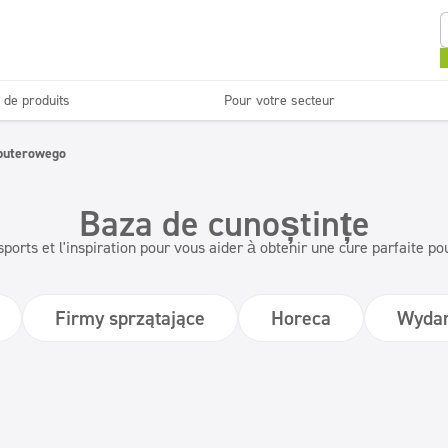
 de produits
Pour votre secteur
Sanitaires et salles de
Entretien des sols
bain
puterowego
ettoyage
Blanchisseries
Baza de cunoștințe
Surfaces lavables
Doseurs
sports et l'inspiration pour vous aider à obtenir une cure parfaite po
Firmy sprzątające
Horeca
Wydar