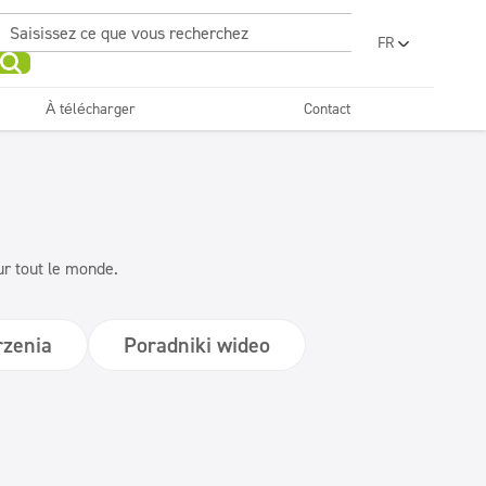
FR
PL
EN
À télécharger
Contact
UA
RO
Cuisines et équipements
Gamme économique
Beauté
Horeca
SR
BG
ET
Textiles
LV
ur tout le monde.
LT
zenia
Poradniki wideo