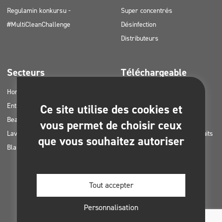
Regulamin konkursu -
Super concentrés
#MultiCleanChallenge
Désinfection
Distributeurs
Secteurs
Téléchargeable
Horetz
Catalogues de produits
Entreprises de nettoyage
Cartes MSDS
Ce site utilise des cookies et
Beauté
Consignes HACCP
vous permet de choisir ceux
Lavages de voitures
Plans d’application des produits
que vous souhaitez autoriser
Blanchisseries
Clinex
Permis et approbations
Photos à imprimer
Tout accepter
Livres électroniques
Personnalisation