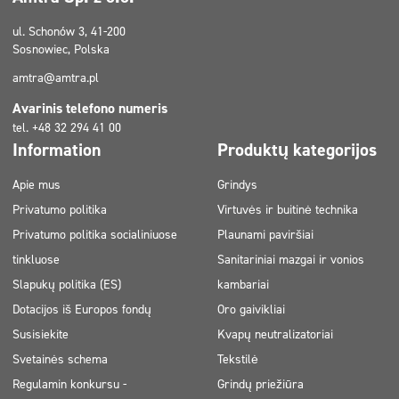
ul. Schonów 3, 41-200
Sosnowiec, Polska
amtra@amtra.pl
Avarinis telefono numeris
tel. +48 32 294 41 00
Information
Produktų kategorijos
Apie mus
Grindys
Privatumo politika
Virtuvės ir buitinė technika
Privatumo politika socialiniuose
Plaunami paviršiai
tinkluose
Sanitariniai mazgai ir vonios
Slapukų politika (ES)
kambariai
Dotacijos iš Europos fondų
Oro gaivikliai
Susisiekite
Kvapų neutralizatoriai
Svetainės schema
Tekstilė
Regulamin konkursu -
Grindų priežiūra