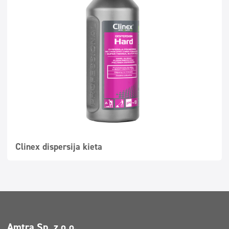
Clinex dispersija kieta
Amtra Sp. z o.o.