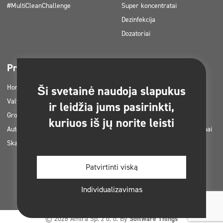
#MultiCleanChallenge
Super koncentratai
Dezinfekcija
Dozatoriai
Pramonės šakos
Parsisiunčiama
Horetz
Prekių katalogai
Ši svetainė naudoja slapukus
Valymo įmonės
MSDS kortelės
ir leidžia jums pasirinkti,
Grožis
RVASVT instrukcijos
kuriuos iš jų norite leisti
Automobilių plovyklos
Clinex produktų taikymo planai
Skalbyklos
Leidimai ir patvirtinimai
Nuotraukos spausdinimui
Patvirtinti viską
Elektroninės knygos
Individualizavimas
© 2026 Amtra Sp. z o. o. By
Software Things