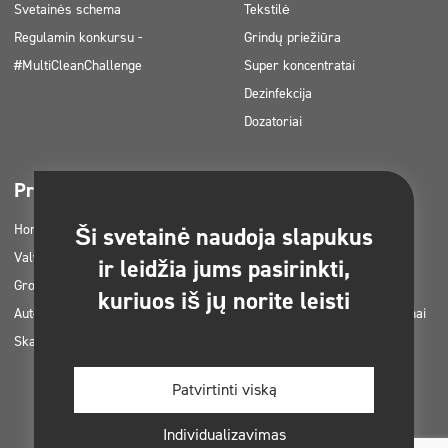
Svetainės schema
Tekstilė
Regulamin konkursu -
Grindų priežiūra
#MultiCleanChallenge
Super koncentratai
Dezinfekcija
Dozatoriai
Pramonės šakos
Parsisiunčiama
Horetz
Prekių katalogai
Ši svetainė naudoja slapukus
Valymo įmonės
MSDS kortelės
ir leidžia jums pasirinkti,
Grožis
RVASVT instrukcijos
kuriuos iš jų norite leisti
Automobilių plovyklos
Clinex produktų taikymo planai
Skalbyklos
Leidimai ir patvirtinimai
Nuotraukos spausdinimui
Patvirtinti viską
Elektroninės knygos
Individualizavimas