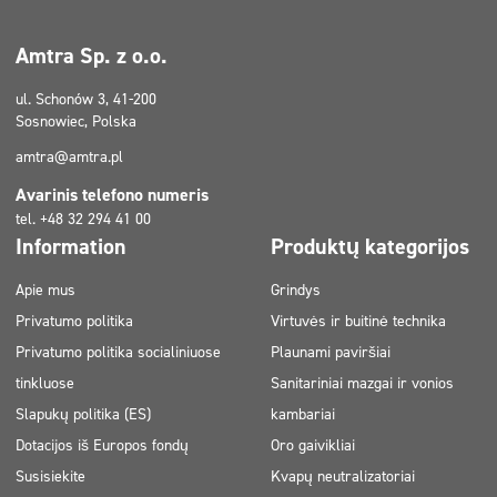
Amtra Sp. z o.o.
ul. Schonów 3, 41-200
Sosnowiec, Polska
amtra@amtra.pl
Avarinis telefono numeris
tel. +48 32 294 41 00
Information
Produktų kategorijos
Apie mus
Grindys
Privatumo politika
Virtuvės ir buitinė technika
Privatumo politika socialiniuose
Plaunami paviršiai
tinkluose
Sanitariniai mazgai ir vonios
Slapukų politika (ES)
kambariai
Dotacijos iš Europos fondų
Oro gaivikliai
Susisiekite
Kvapų neutralizatoriai