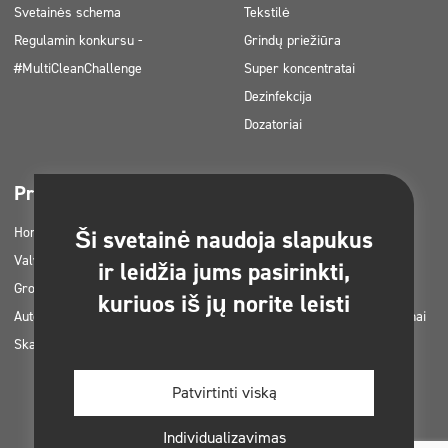
Svetainės schema
Tekstilė
Regulamin konkursu -
Grindų priežiūra
#MultiCleanChallenge
Super koncentratai
Dezinfekcija
Dozatoriai
Pramonės šakos
Parsisiunčiama
Horetz
Prekių katalogai
Ši svetainė naudoja slapukus
Valymo įmonės
MSDS kortelės
ir leidžia jums pasirinkti,
Grožis
RVASVT instrukcijos
kuriuos iš jų norite leisti
Automobilių plovyklos
Clinex produktų taikymo planai
Skalbyklos
Leidimai ir patvirtinimai
Nuotraukos spausdinimui
Patvirtinti viską
Elektroninės knygos
Individualizavimas