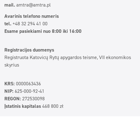
mail.
amtra@amtra.pl
Avarinis telefono numeris
tel.
+48 32 294 41 00
Esame pasiekiami nuo 8:00 iki 16:00
Registracijos duomenys
Registruota Katovicų Rytų apygardos teisme, VII ekonomikos
skyrius
KRS:
0000063436
NIP:
625-000-92-41
REGON:
272530098
Įstatinis kapitalas
468 800 zł