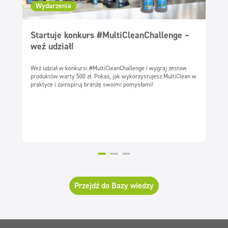
Wydarzenia
Startuje konkurs #MultiCleanChallenge –
weź udział!
rzenia
Weź udział w konkursi #MultiCleanChallenge i wygraj zestaw
produktów warty 500 zł. Pokaż, jak wykorzystujesz MultiClean w
praktyce i zainspiruj branżę swoimi pomysłami!
Przejdź do Bazy wiedzy