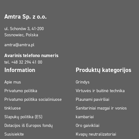
Amtra Sp. z o.o.
ul. Schonów 3, 41-200
Sosnowiec, Polska
amtra@amtra.pl
Avarinis telefono numeris
tel. +48 32 294 41 00
Information
Produktų kategorijos
Apie mus
Grindys
Privatumo politika
Virtuvės ir buitinė technika
Privatumo politika socialiniuose
Plaunami paviršiai
tinkluose
Sanitariniai mazgai ir vonios
Slapukų politika (ES)
kambariai
Dotacijos iš Europos fondų
Oro gaivikliai
Susisiekite
Kvapų neutralizatoriai