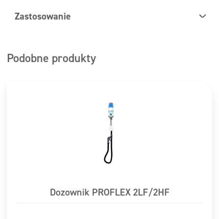
Zastosowanie
System ProTwin został zaprojektowany do mycia
powierzchni zmywalnych oraz miejsc wymagających
Podobne produkty
regularnej dezynfekcji. Doskonale sprawdza się w
czyszczeniu:
samochodów do transportu żywności
pojemników do przewożenia żywności
dużych powierzchni roboczych i magazynowych
stref produkcyjnych i gastronomicznych
Dozownik PROFLEX 2LF/2HF