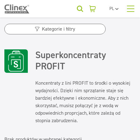
PL
EN
O nas
UA
Kategorie produktów
Horeca
Kategorie i filtry
RO
SR
Kategorie produktów
Podłogi
Kategorie produktów
FR
Firmy sprzątające
Superkoncentraty
Kuchnie i urządzenia
BG
Podłogi
Dla Twojej branży
ET
PROFIT
Powierzchnie zmywalne
Beauty
Kuchnie i urządzenia
LV
LT
Powierzchnie zmywalne
Sanitariaty i łazienki
Baza wiedzy
Koncentraty z lini PROFIT to środki o wysokiej
Sanitariaty i łazienki
Myjnie samochodowe
wydajności. Dzięki nim sprzątanie staje się
Odświeżanie i neutralizatory
Odświeżanie i neutralizatory
bardziej efektywne i ekonomiczne. Aby z nich
Do pobrania
Odświeżacze powietrza
Tekstylia
skorzystać, musisz połączyć je z wodą w
Pralnie
Neutralizatory zapachów
odpowiednich proprcjach, które zależą od
Konserwacja podłóg
stopnia zabrudzenia.
Tekstylia
Kontakt
Konserwacja podłóg
Superkoncentraty
Brak produktów w wybranej kategorii
Superkoncentraty