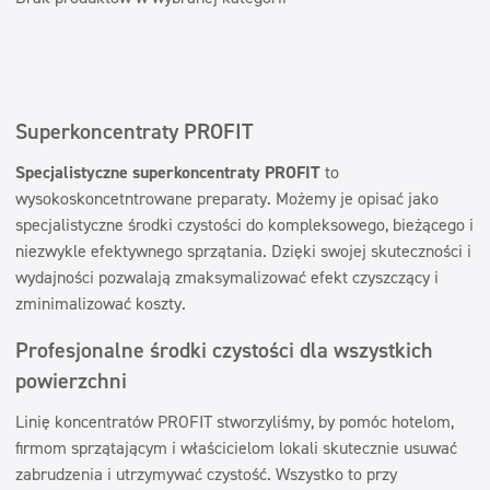
Dezynfekcja
Dezynfekcja
Linia ekonomiczna
Linia ekonomiczna
Dozowniki
Dozowniki
Superkoncentraty PROFIT
Obszary
Specjalistyczne superkoncentraty PROFIT
to
Horeca
wysokoskoncetntrowane preparaty. Możemy je opisać jako
Firmy sprzątające
specjalistyczne środki czystości do kompleksowego, bieżącego i
niezwykle efektywnego sprzątania. Dzięki swojej skuteczności i
Beauty
wydajności pozwalają zmaksymalizować efekt czyszczący i
Myjnie samochodowe
zminimalizować koszty.
Pralnie
Profesjonalne środki czystości dla wszystkich
Filtry
powierzchni
Linię koncentratów PROFIT stworzyliśmy, by pomóc hotelom,
Typ mycia
firmom sprzątającym i właścicielom lokali skutecznie usuwać
Mycie maszynowe
Certyfikat
zabrudzenia i utrzymywać czystość. Wszystko to przy
Mycie ręczne