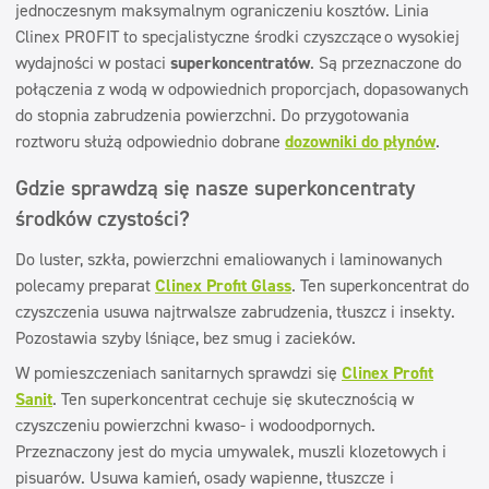
jednoczesnym maksymalnym ograniczeniu kosztów. Linia
ECOLABEL
Clinex PROFIT to specjalistyczne środki czyszczące
o wysokiej
Safe for You Safe for Earth
wydajności w postaci
superkoncentratów
. Są przeznaczone do
połączenia z wodą w odpowiednich proporcjach, dopasowanych
Świadectwo PZH
do stopnia zabrudzenia powierzchni. Do przygotowania
roztworu służą odpowiednio dobrane
dozowniki do płynów
.
Gdzie sprawdzą się nasze superkoncentraty
środków czystości?
Do luster, szkła, powierzchni emaliowanych i laminowanych
polecamy preparat
Clinex Profit Glass
. Ten superkoncentrat do
czyszczenia usuwa najtrwalsze zabrudzenia, tłuszcz i insekty.
Pozostawia szyby lśniące, bez smug i zacieków.
W pomieszczeniach sanitarnych sprawdzi się
Clinex Profit
Sanit
. Ten superkoncentrat cechuje się skutecznością w
czyszczeniu powierzchni kwaso- i wodoodpornych.
Przeznaczony jest do mycia umywalek, muszli klozetowych i
pisuarów. Usuwa kamień, osady wapienne, tłuszcze i