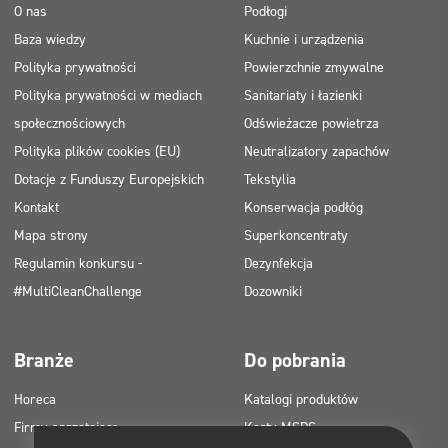
O nas
Podłogi
Baza wiedzy
Kuchnie i urządzenia
Polityka prywatności
Powierzchnie zmywalne
Polityka prywatności w mediach
Sanitariaty i łazienki
społecznościowych
Odświeżacze powietrza
Polityka plików cookies (EU)
Neutralizatory zapachów
Dotacje z Funduszy Europejskich
Tekstylia
Kontakt
Konserwacja podłóg
Mapa strony
Superkoncentraty
Regulamin konkursu -
Dezynfekcja
#MultiCleanChallenge
Dozowniki
Branże
Do pobrania
Horeca
Katalogi produktów
Firmy sprzątające
Karty MSDS