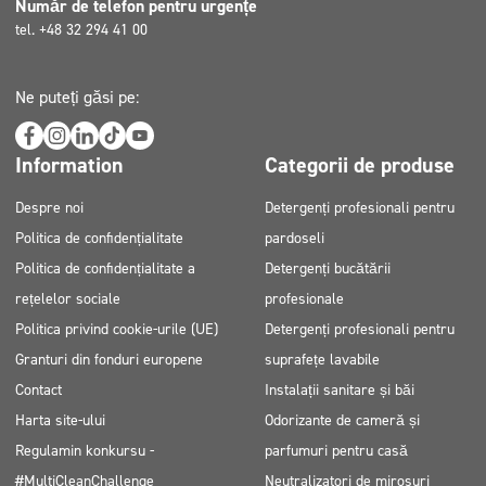
Număr de telefon pentru urgențe
Substanțe periculoase
tel. +48 32 294 41 00
Clorură de didecildimetilamoniu
2-aminoetanol
Ne puteți găsi pe:
Pictograme
Information
Categorii de produse
GHS05, GHS09
Despre noi
Detergenți profesionali pentru
Politica de confidențialitate
pardoseli
Politica de confidențialitate a
Detergenți bucătării
rețelelor sociale
profesionale
Politica privind cookie-urile (UE)
Detergenți profesionali pentru
Granturi din fonduri europene
suprafețe lavabile
Contact
Instalații sanitare și băi
Harta site-ului
Odorizante de cameră și
Regulamin konkursu -
parfumuri pentru casă
#MultiCleanChallenge
Neutralizatori de mirosuri