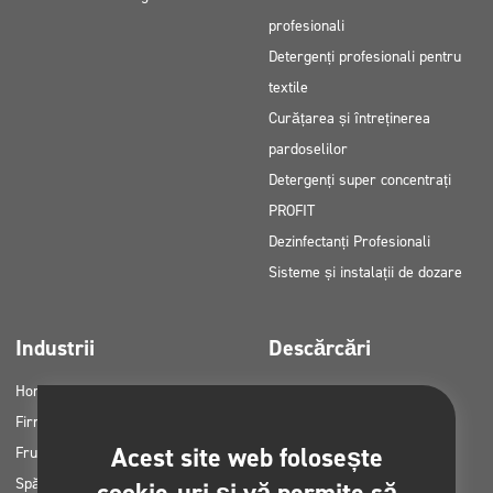
profesionali
Detergenți profesionali pentru
textile
Curățarea și întreținerea
pardoselilor
Detergenți super concentrați
PROFIT
Dezinfectanți Profesionali
Sisteme și instalații de dozare
Industrii
Descărcări
Horeca
Cataloage de produse
Firme de curățenie
Fișe MSDS
Acest site web folosește
Frumuseţe
Instrucțiuni HACCP
Spălătorii auto
Planuri de aplicare a