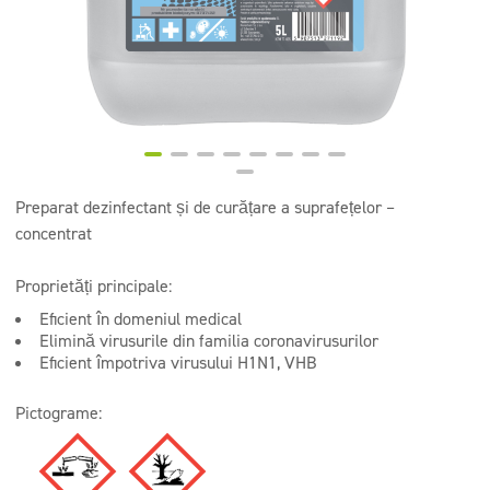
Instalații sanitare și băi
Detergenți bucătării profesionale
Detergenți profesionali pentru pardoseli
Preparat dezinfectant și de curățare a suprafețelor –
concentrat
Proprietăți principale:
Eficient în domeniul medical
Elimină virusurile din familia coronavirusurilor
Eficient împotriva virusului H1N1, VHB
Pictograme: