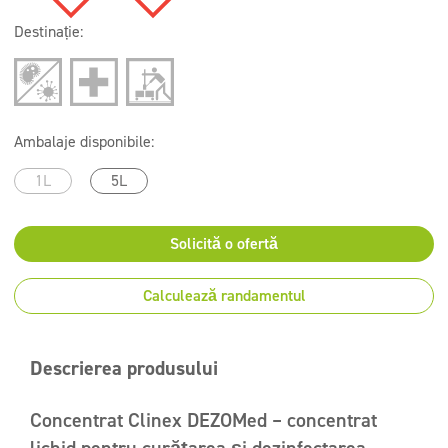
Destinație:
Ambalaje disponibile:
1L
5L
Solicită o ofertă
Calculează randamentul
Descrierea produsului
Concentrat Clinex DEZOMed – concentrat