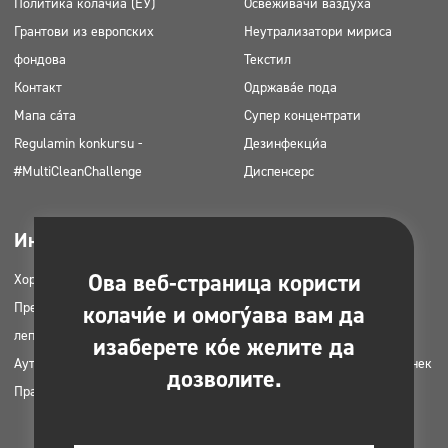
Политика колачића (ЕУ)
Освеживачи ваздуха
Грантови из европских
Неутрализатори мириса
фондова
Текстил
Контакт
Одржавање пода
Мапа сајта
Супер концентрати
Regulamin konkursu -
Дезинфекција
#MultiCleanChallenge
Диспенсерс
Индустриес
Довнлоадабле
Ова веб-страница користи
Хоретз
Каталози производа
Предузећа за чишћење
МСДС картице
колачиће и омогућава вам да
лепота
ХАЦЦП упутства
изаберете које желите да
Ауто перионице
Планови апликација за Цлинек
дозволите.
Праонице
производе
Дозволе и сагласности
Фотографије за штампање