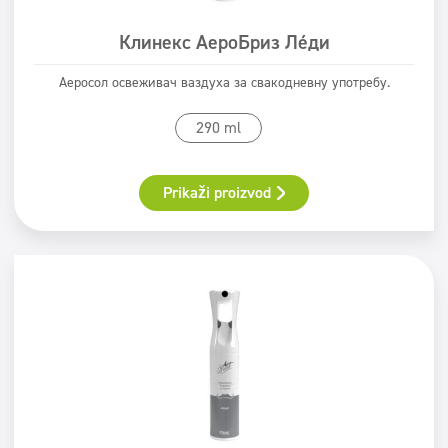
Клинекс АероБриз Лејди
Аеросол освеживач ваздуха за свакодневну употребу.
290 ml
Prikaži proizvod