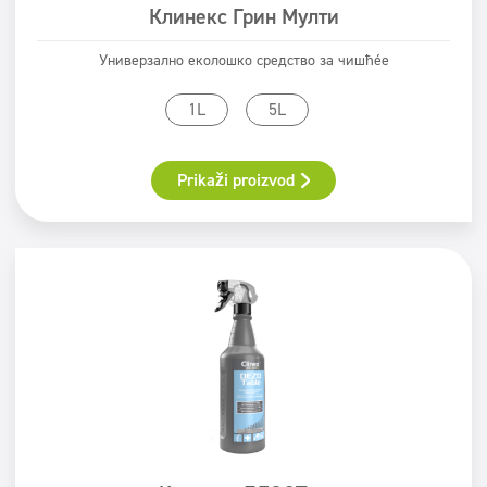
Клинекс Грин Мулти
Универзално еколошко средство за чишћење
1L
5L
Prikaži proizvod