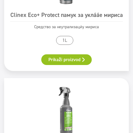
Clinex Eco+ Protect памук за уклањање мириса
Средство за неутрализацију мириса
1L
Prikaži proizvod