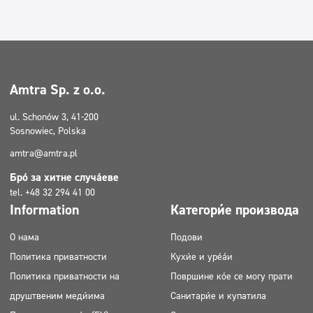
Amtra Sp. z o.o.
ul. Schonów 3, 41-200
Sosnowiec, Polska
amtra@amtra.pl
Број за хитне случајеве
tel. +48 32 294 41 00
Information
Категорије производа
О нама
Подови
Политика приватности
Кухиње и уређаји
Политика приватности на
Површине које се могу прати
друштвеним медијима
Санитарије и купатила