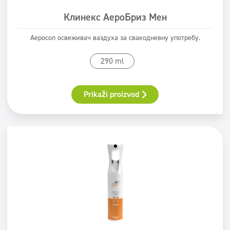
Клинекс АероБриз Мен
Аеросол освеживач ваздуха за свакодневну употребу.
290 ml
Prikaži proizvod