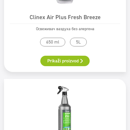
ECOLABEL
Safe for You Safe for Earth
Clinex Air Plus Fresh Breeze
Świadectwo PZH
Освеживач ваздуха без алергена
650 ml
5L
Prikaži proizvod