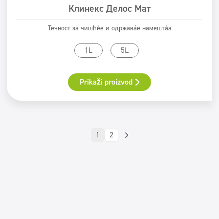
Клинекс Делос Мат
Течност за чишћење и одржавање намештаја
1L
5L
Prikaži proizvod
1
2