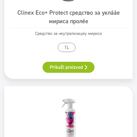
Clinex Eco+ Protect средство за уклањање
мириса пролеће
Средство за неутрализацију мириса
1L
Prikaži proizvod