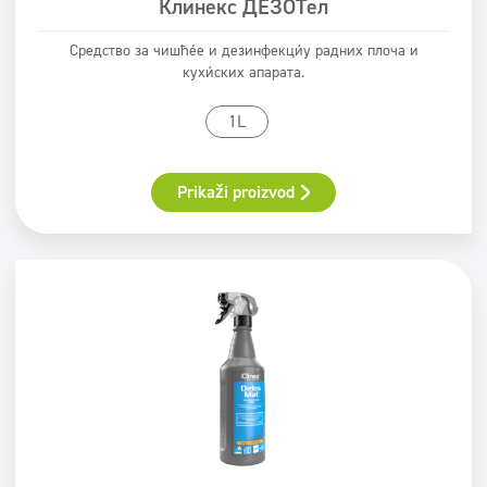
Клинекс ДЕЗОТел
Средство за чишћење и дезинфекцију радних плоча и
кухињских апарата.
1L
Prikaži proizvod