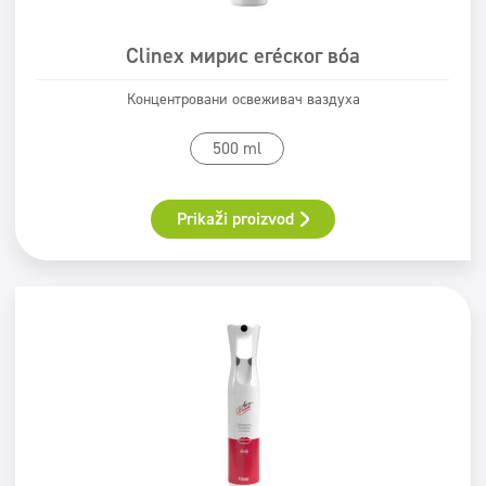
Clinex мирис егејског воћа
Концентровани освеживач ваздуха
500 ml
Prikaži proizvod