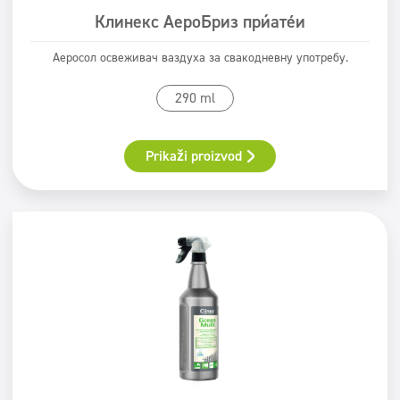
Клинекс АероБриз пријатељи
Аеросол освеживач ваздуха за свакодневну употребу.
290 ml
Prikaži proizvod