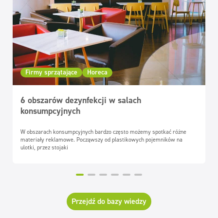
Firmy sprzątające
Horeca
6 obszarów dezynfekcji w salach
konsumpcyjnych
W obszarach konsumpcyjnych bardzo często możemy spotkać różne
materiały reklamowe. Począwszy od plastikowych pojemników na
ulotki, przez stojaki
Przejdź do bazy wiedzy