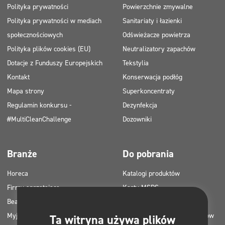
Polityka prywatności
Powierzchnie zmywalne
Polityka prywatności w mediach
Sanitariaty i łazienki
społecznościowych
Odświeżacze powietrza
Polityka plików cookies (EU)
Neutralizatory zapachów
Dotacje z Funduszy Europejskich
Tekstylia
Kontakt
Konserwacja podłóg
Mapa strony
Superkoncentraty
Regulamin konkursu -
Dezynfekcja
#MultiCleanChallenge
Dozowniki
Branże
Do pobrania
Horeca
Katalogi produktów
Firmy sprzątające
Karty MSDS
Beauty
Instrukcje HACCP
Myjnie samochodowe
Plany zastosowania produktów
Ta witryna używa plików