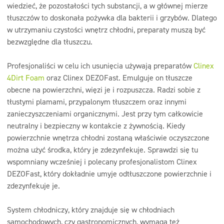
wiedzieć, że pozostałości tych substancji, a w głównej mierze
tłuszczów to doskonała pożywka dla bakterii i grzybów. Dlatego
w utrzymaniu czystości wnętrz chłodni, preparaty muszą być
bezwzględne dla tłuszczu.
Profesjonaliści w celu ich usunięcia używają preparatów
Clinex
4Dirt Foam
oraz Clinex DEZOFast. Emulguje on tłuszcze
obecne na powierzchni, więzi je i rozpuszcza. Radzi sobie z
tłustymi plamami, przypalonym tłuszczem oraz innymi
zanieczyszczeniami organicznymi. Jest przy tym całkowicie
neutralny i bezpieczny w kontakcie z żywnością. Kiedy
powierzchnie wnętrza chłodni zostaną właściwie oczyszczone
można użyć środka, który je zdezynfekuje. Sprawdzi się tu
wspomniany wcześniej i polecany profesjonalistom Clinex
DEZOFast, który dokładnie umyje odtłuszczone powierzchnie i
zdezynfekuje je.
System chłodniczy, który znajduje się w chłodniach
samochodowych, czy gastronomicznych, wymaga też