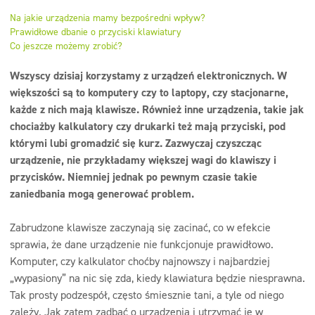
Dezynfekcja
Na jakie urządzenia mamy bezpośredni wpływ?
Prawidłowe dbanie o przyciski klawiatury
Linia ekonomiczna
Co jeszcze możemy zrobić?
Dozowniki
Wszyscy dzisiaj korzystamy z urządzeń elektronicznych. W
większości są to komputery czy to laptopy, czy stacjonarne,
każde z nich mają klawisze. Również inne urządzenia, takie jak
chociażby kalkulatory czy drukarki też mają przyciski, pod
którymi lubi gromadzić się kurz. Zazwyczaj czyszcząc
urządzenie, nie przykładamy większej wagi do klawiszy i
przycisków. Niemniej jednak po pewnym czasie takie
zaniedbania mogą generować problem.
Zabrudzone klawisze zaczynają się zacinać, co w efekcie
sprawia, że dane urządzenie nie funkcjonuje prawidłowo.
Komputer, czy kalkulator choćby najnowszy i najbardziej
„wypasiony” na nic się zda, kiedy klawiatura będzie niesprawna.
Tak prosty podzespół, często śmiesznie tani, a tyle od niego
zależy. Jak zatem zadbać o urządzenia i utrzymać je w