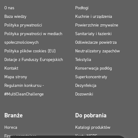
O nas
Podłogi
Baza wiedzy
Kuchnie i urządzenia
Polityka prywatności
Powierzchnie zmywalne
Polityka prywatności w mediach
Sanitariaty i łazienki
społecznościowych
Odświeżacze powietrza
Polityka plików cookies (EU)
Neutralizatory zapachów
Dotacje z Funduszy Europejskich
Tekstylia
Kontakt
Konserwacja podłóg
Mapa strony
Superkoncentraty
Regulamin konkursu -
Dezynfekcja
#MultiCleanChallenge
Dozowniki
Branże
Do pobrania
Horeca
Katalogi produktów
Firmy sprzątające
Karty MSDS