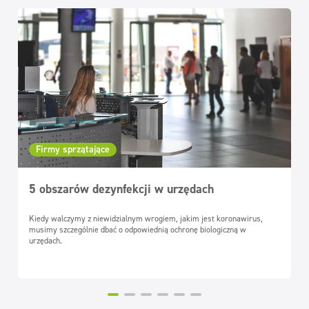
Firmy sprzątające
5 obszarów dezynfekcji w urzędach
Kiedy walczymy z niewidzialnym wrogiem, jakim jest koronawirus,
musimy szczególnie dbać o odpowiednią ochronę biologiczną w
urzędach.