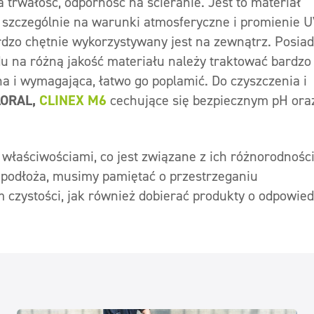
 trwałość, odporność na ścieranie. Jest to materiał
 szczególnie na warunki atmosferyczne i promienie 
dzo chętnie wykorzystywany jest na zewnątrz. Posia
du na różną jakość materiału należy traktować bardzo
dna i wymagająca, łatwo go poplamić. Do czyszczenia i
LORAL,
CLINEX M6
cechujące się bezpiecznym pH ora
właściwościami, co jest związane z ich różnorodności
ą podłoża, musimy pamiętać o przestrzeganiu
czystości, jak również dobierać produkty o odpowie