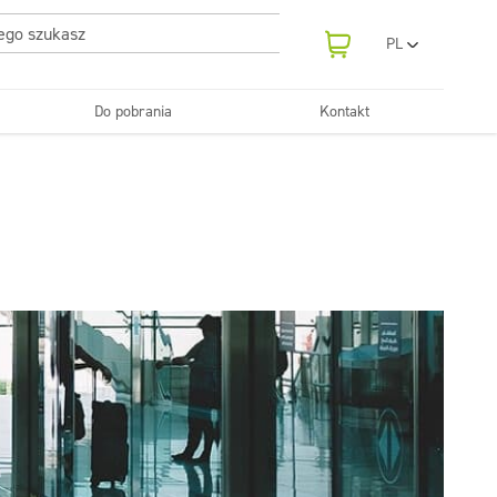
PL
EN
UA
Do pobrania
Kontakt
RO
Odświeżanie
SR
Tekstylia
i neutralizatory
e samochodowe
Pralnie
FR
BG
Dozowniki
ET
LV
LT