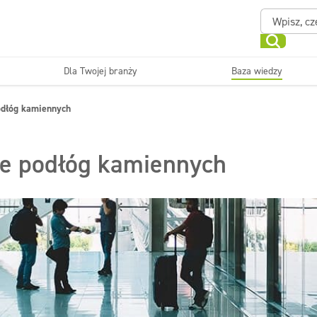
Dla Twojej branży
Baza wiedzy
Powierzchnie zmywalne
Sanitariaty i łazienki
podłóg kamiennych
ające
Beauty
Myjni
Dezynfekcja
Linia ekonomiczna
ie podłóg kamiennych