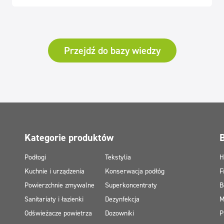
Przejdź do bazy wiedzy
Kategorie produktów
Podłogi
Tekstylia
H
Kuchnie i urządzenia
Konserwacja podłóg
F
Powierzchnie zmywalne
Superkoncentraty
B
Sanitariaty i łazienki
Dezynfekcja
M
Odświeżacze powietrza
Dozowniki
P