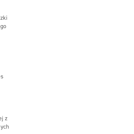
a
zki
 go
es
j z
nych