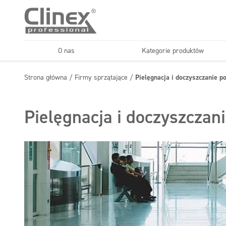
O nas
Kategorie produktów
Podłogi
Kuchnie i urządzenia
Strona główna
/
Firmy sprzątające
/
Pielęgnacja i doczyszczanie 
Horeca
Firmy sprząt
Konserwacja podłóg
Superkoncentraty
Pielęgnacja i doczyszczan