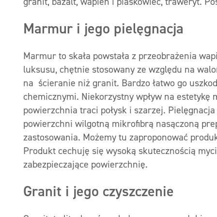
granit, bazalt, wapień i piaskowiec, traweryt. P
Marmur i jego pielęgnacja
Marmur to skała powstała z przeobrażenia wapi
luksusu, chętnie stosowany ze względu na walo
na ścieranie niż granit. Bardzo łatwo go uszk
chemicznymi. Niekorzystny wpływ na estetykę
powierzchnia traci połysk i szarzej. Pielęgnac
powierzchni wilgotną mikrofibrą nasączoną pr
zastosowania. Możemy tu zaproponować produkt
Produkt cechuję się wysoką skutecznością mycia
zabezpieczające powierzchnię.
Granit i jego czyszczenie