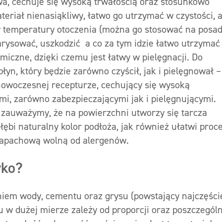
a, cechuje się wysoką trwałością oraz stosunkowo
eriał nienasiąkliwy, łatwo go utrzymać w czystości, 
y temperatury otoczenia (można go stosować na posad
rysować, uszkodzić a co za tym idzie łatwo utrzymać
emiczne, dzięki czemu jest łatwy w pielęgnacji. Do
łyn, który będzie zarówno czyścił, jak i pielęgnował –
nowoczesnej recepturze, cechujący się wysoką
mi, zarówno zabezpieczającymi jak i pielęgnującymi.
zauważymy, że na powierzchni utworzy się tarcza
ębi naturalny kolor podłoża, jak również ułatwi proc
zapachową wolną od alergenów.
yko?
eniem wody, cementu oraz grysu (powstający najczęście
u w dużej mierze zależy od proporcji oraz poszczegól