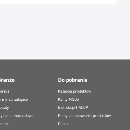
Branże
Do pobrania
oreca
Katalogi produktów
irmy sprzątające
Karty MSDS
eauty
Instrukcje HACCP
yjnie samochodowe
Plany zastosowania produktów
ralnie
Clinex