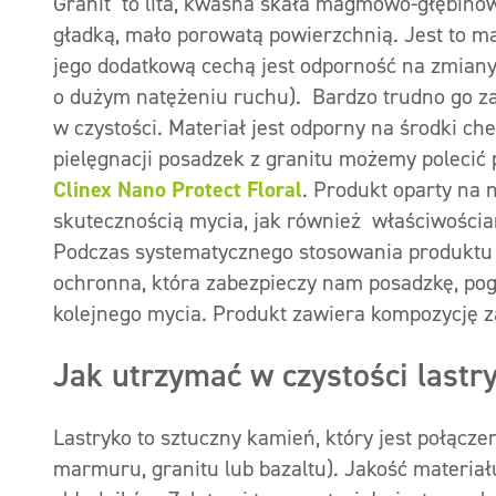
Granit to lita, kwaśna skała magmowo-głębinow
gładką, mało porowatą powierzchnią. Jest to mat
jego dodatkową cechą jest odporność na zmian
o dużym natężeniu ruchu). Bardzo trudno go za
w czystości. Materiał jest odporny na środki ch
pielęgnacji posadzek z granitu możemy polecić p
Clinex Nano Protect Floral
. Produkt oparty na 
skutecznością mycia, jak również właściwościa
Podczas systematycznego stosowania produktu 
ochronna, która zabezpieczy nam posadzkę, pogł
kolejnego mycia. Produkt zawiera kompozycję 
Jak utrzymać w czystości lastr
Lastryko to sztuczny kamień, który jest połącz
marmuru, granitu lub bazaltu). Jakość materiał