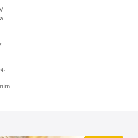
UV
da
z
ą.
dnim