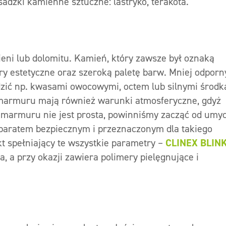
osadzki kamienne sztuczne: lastryko, terakota.
eni lub dolomitu. Kamień, który zawsze był oznaką
ry estetyczne oraz szeroką paletę barw. Mniej odporn
odzić np. kwasami owocowymi, octem lub silnymi środ
 marmuru mają również warunki atmosferyczne, gdyż
ja marmuru nie jest prosta, powinniśmy zacząć od umyc
eparatem bezpiecznym i przeznaczonym dla takiego
 spełniający te wszystkie parametry –
CLINEX BLIN
, a przy okazji zawiera polimery pielęgnujące i