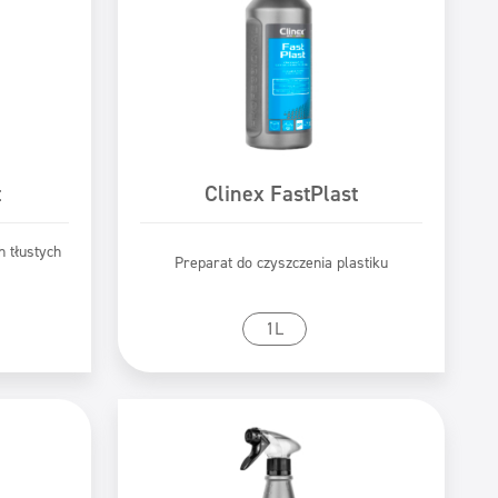
t
Clinex FastPlast
 tłustych
Preparat do czyszczenia plastiku
tu
Przejdź do produktu
1L