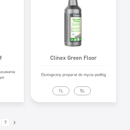
f
Clinex Green Floor
 usuwania
Ekologiczny preparat do mycia podłóg
zeń
tu
Przejdź do produktu
1L
5L
7