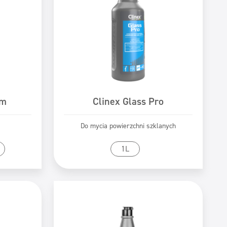
am
Clinex Glass Pro
Do mycia powierzchni szklanych
tu
Przejdź do produktu
1L