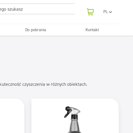
PL
EN
UA
Do pobrania
Kontakt
RO
Odświeżanie
SR
Tekstylia
i neutralizatory
e samochodowe
Pralnie
FR
BG
Dozowniki
ET
LV
LT
skuteczność czyszczenia w różnych obiektach.