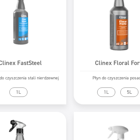
Clinex FastSteel
Clinex Floral For
do czyszczenia stali nierdzewnej
Płyn do czyszczenia posa
zejdź do produktu
Przejdź do produk
1L
1L
5L