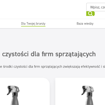
Dla Twojej branży
Baza wiedzy
Powierzchnie zmywalne
Sanitariaty i łazienki
ające
Beauty
Myjni
Dezynfekcja
Linia ekonomiczna
 czystości dla firm sprzątających
e środki czystości dla firm sprzątających zwiększają efektywność i 