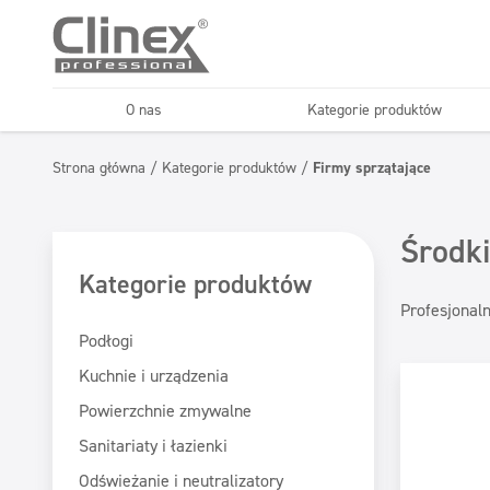
O nas
Kategorie produktów
Podłogi
Kuchnie i urządzenia
Strona główna
/
Kategorie produktów
/
Firmy sprzątające
Horeca
Firmy sprząt
Konserwacja podłóg
Superkoncentraty
Środki
Kategorie produktów
Profesjonaln
Podłogi
Kuchnie i urządzenia
Powierzchnie zmywalne
Sanitariaty i łazienki
Odświeżanie i neutralizatory