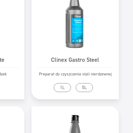
te
Clinex Gastro Steel
dzek
Preparat do czyszczenia stali nierdzewnej
tu
Przejdź do produktu
1L
5L