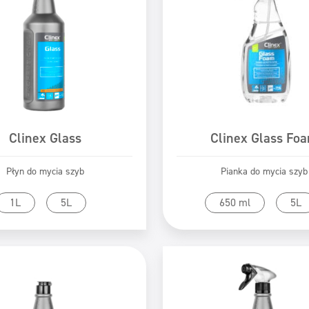
Clinex Glass
Clinex Glass Fo
Płyn do mycia szyb
Pianka do mycia szyb
zejdź do produktu
Przejdź do produk
1L
5L
650 ml
5L