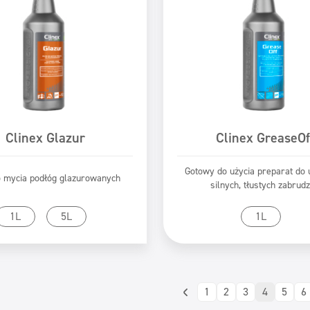
Clinex Glazur
Clinex GreaseOf
Gotowy do użycia preparat do
o mycia podłóg glazurowanych
silnych, tłustych zabrud
zejdź do produktu
Przejdź do produk
1L
5L
1L
1
2
3
4
5
6