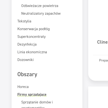
Odświeżacze powietrza
Neutralizatory zapachów
Tekstylia
Konserwacja podłóg
Superkoncentraty
Cline
Dezynfekcja
Linia ekonomiczna
Dozowniki
Prepar
Pr
Obszary
Horeca
Firmy sprzątające
Sprzątanie domów i
apartamentów