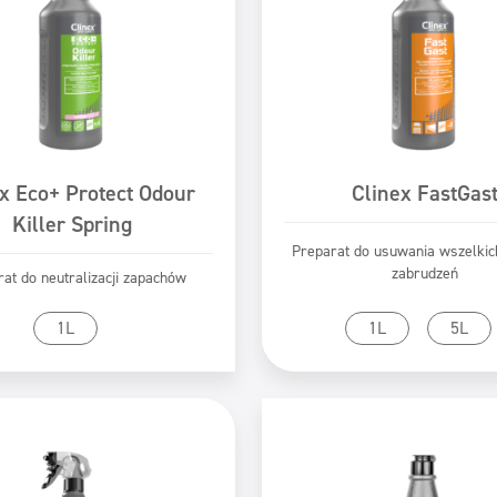
x Eco+ Protect Odour
Clinex FastGas
Killer Spring
Preparat do usuwania wszelkich
zabrudzeń
at do neutralizacji zapachów
zejdź do produktu
Przejdź do produk
1L
1L
5L