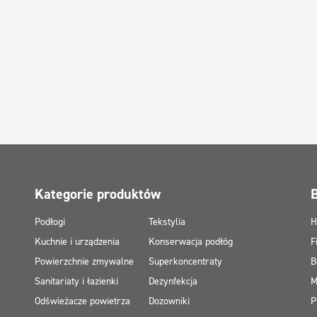
Kategorie produktów
Podłogi
Tekstylia
H
Kuchnie i urządzenia
Konserwacja podłóg
F
Powierzchnie zmywalne
Superkoncentraty
B
Sanitariaty i łazienki
Dezynfekcja
M
Odświeżacze powietrza
Dozowniki
P