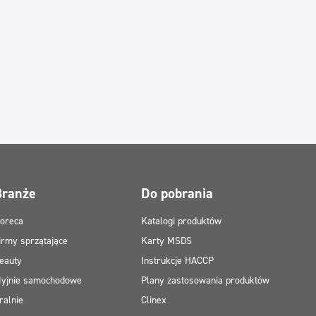
Branże
Do pobrania
oreca
Katalogi produktów
irmy sprzątające
Karty MSDS
eauty
Instrukcje HACCP
yjnie samochodowe
Plany zastosowania produktów
ralnie
Clinex