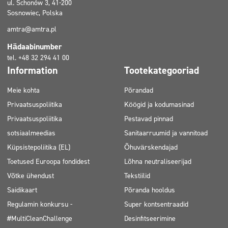
ul. Schonów 3, 41-200
Sosnowiec, Polska
amtra@amtra.pl
Hädaabinumber
tel. +48 32 294 41 00
Information
Tootekategooriad
Meie kohta
Põrandad
Privaatsuspoliitika
Köögid ja kodumasinad
Privaatsuspoliitika
Pestavad pinnad
sotsiaalmeedias
Sanitaarruumid ja vannitoad
Küpsistepoliitika (EL)
Õhuvärskendajad
Toetused Euroopa fondidest
Lõhna neutraliseerijad
Võtke ühendust
Tekstiilid
Saidikaart
Põranda hooldus
Regulamin konkursu -
Super kontsentraadid
#MultiCleanChallenge
Desinfitseerimine