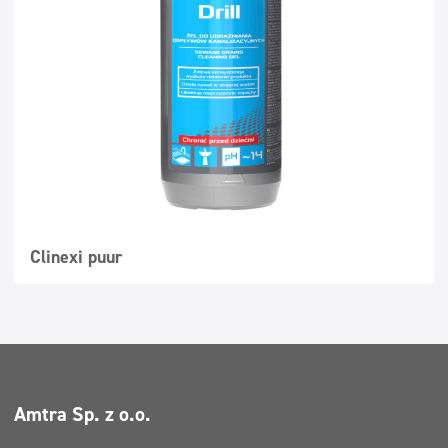
Superkontsentraadid
Pestavad pinnad
Dosaatorid
Clinexi puur
Amtra Sp. z o.o.