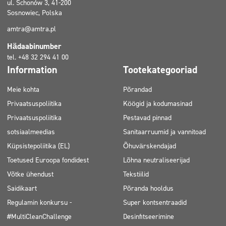
ul. Schonów 3, 41-200
Sosnowiec, Polska
amtra@amtra.pl
Hädaabinumber
tel. +48 32 294 41 00
Information
Tootekategooriad
Meie kohta
Põrandad
Privaatsuspoliitika
Köögid ja kodumasinad
Privaatsuspoliitika
Pestavad pinnad
sotsiaalmeedias
Sanitaarruumid ja vannitoad
Küpsistepoliitika (EL)
Õhuvärskendajad
Toetused Euroopa fondidest
Lõhna neutraliseerijad
Võtke ühendust
Tekstiilid
Saidikaart
Põranda hooldus
Regulamin konkursu -
Super kontsentraadid
#MultiCleanChallenge
Desinfitseerimine