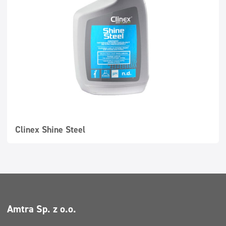
Superkontsentraadid
Pestavad pinnad
Dosaatorid
Clinex Shine Steel
Amtra Sp. z o.o.