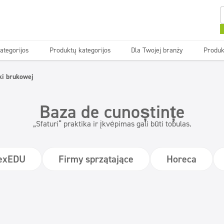
ategorijos
Produktų kategorijos
Dla Twojej branży
Produk
Tekstilė
Tekstilė
Grindys
Grindys
ki brukowej
ovyklos
ovyklos
Valymo įmonės
Valymo įmonės
Gaivikliai ir
Gaivikliai ir
Baza de cunoștințe
Ekonominė linija
Ekonominė linija
neutralizatoriai
neutralizatoriai
„Sfaturi“ praktika ir įkvėpimas gali būti tobulas.
nexEDU
Firmy sprzątające
Horeca