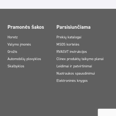
Pramonės šakos
Parsisiunčiama
Horetz
Prekių katalogai
Valymo įmonės
MSDS kortelės
Grožis
RVASVT instrukcijos
Automobilių plovyklos
Clinex produktų taikymo planai
Skalbyklos
Leidimai ir patvirtinimai
Nuotraukos spausdinimui
Elektroninės knygos