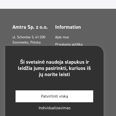
Amtra Sp. z o.o.
Information
ul. Schonów 3, 41-200
Apie mus
Sosnowiec, Polska
Privatumo politika
amtra@amtra.pl
Privatumo politika socialiniuose
tinkluose
Avarinis telefono
Ši svetainė naudoja slapukus ir
numeris
Slapukų politika (ES)
leidžia jums pasirinkti, kuriuos iš
tel. +48 32 294 41 00
jų norite leisti
Dotacijos iš Europos fondų
Susisiekite
Svetainės schema
Regulamin konkursu -
Patvirtinti viską
#MultiCleanChallenge
Individualizavimas