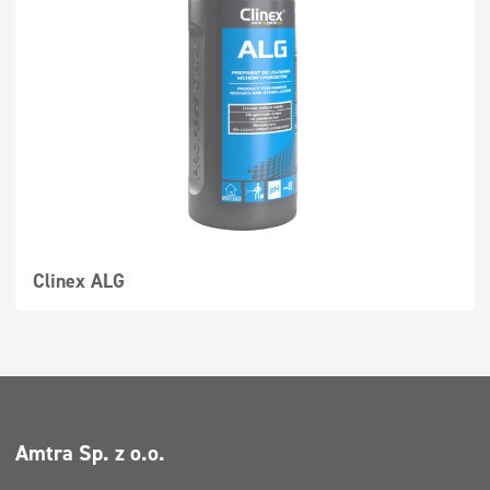
Superkontsentraadid
Pestavad pinnad
Dosaatorid
Clinex ALG
Amtra Sp. z o.o.