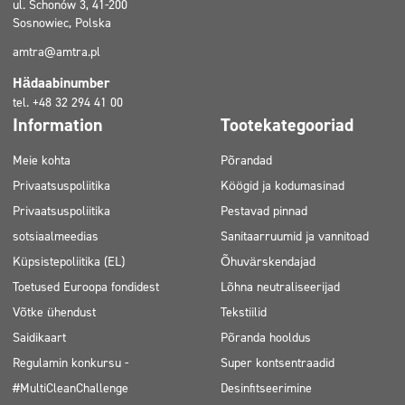
ul. Schonów 3, 41-200
Sosnowiec, Polska
amtra@amtra.pl
Hädaabinumber
tel. +48 32 294 41 00
Information
Tootekategooriad
Meie kohta
Põrandad
Privaatsuspoliitika
Köögid ja kodumasinad
Privaatsuspoliitika
Pestavad pinnad
sotsiaalmeedias
Sanitaarruumid ja vannitoad
Küpsistepoliitika (EL)
Õhuvärskendajad
Toetused Euroopa fondidest
Lõhna neutraliseerijad
Võtke ühendust
Tekstiilid
Saidikaart
Põranda hooldus
Regulamin konkursu -
Super kontsentraadid
#MultiCleanChallenge
Desinfitseerimine