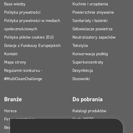
Baza wiedzy
Kuchnie i urządzenia
Polityka prywatności
Powierzchnie zmywalne
Polityka prywatności w mediach
Sanitariaty i łazienki
społecznościowych
Odświeżacze powietrza
Polityka plików cookies (EU)
Neutralizatory zapachów
Dotacje z Funduszy Europejskich
Tekstylia
Kontakt
Konserwacja podłóg
Mapa strony
Superkoncentraty
Regulamin konkursu -
Dezynfekcja
#MultiCleanChallenge
Dozowniki
Branże
Do pobrania
Horeca
Katalogi produktów
Firmy sprzątające
Karty MSDS
Beauty
Instrukcje HACCP