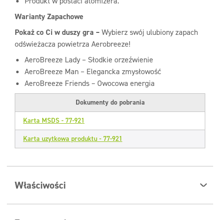
Produkt w postaci atomizera.
Warianty Zapachowe
Pokaż co Ci w duszy gra –
Wybierz swój ulubiony zapach
odświeżacza powietrza Aerobreeze!
AeroBreeze Lady – Słodkie orzeźwienie
AeroBreeze Man – Elegancka zmysłowość
AeroBreeze Friends – Owocowa energia
Dokumenty do pobrania
Karta MSDS - 77-921
Karta uzytkowa produktu - 77-921
Właściwości
Zalety Clinex AeroBreeze