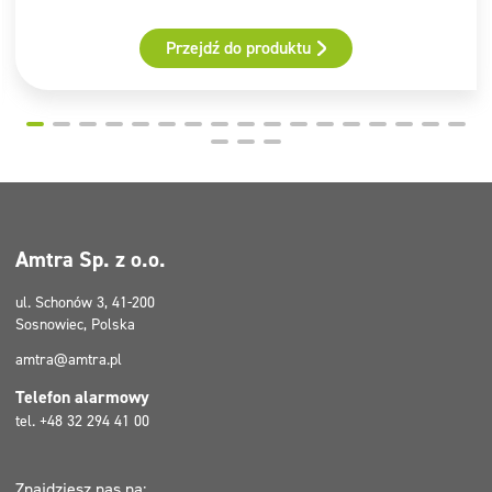
cinnamal, Limonene
Przejdź do produktu
Piktogramy
GHS07
Amtra Sp. z o.o.
ul. Schonów 3, 41-200
Sosnowiec, Polska
amtra@amtra.pl
Telefon alarmowy
tel. +48 32 294 41 00
Znajdziesz nas na: