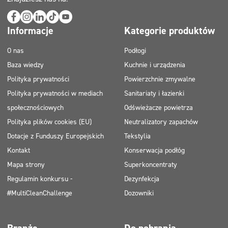
Informacje
Kategorie produktów
O nas
Podłogi
Baza wiedzy
Kuchnie i urządzenia
Polityka prywatności
Powierzchnie zmywalne
Polityka prywatności w mediach
Sanitariaty i łazienki
społecznościowych
Odświeżacze powietrza
Polityka plików cookies (EU)
Neutralizatory zapachów
Dotacje z Funduszy Europejskich
Tekstylia
Kontakt
Konserwacja podłóg
Mapa strony
Superkoncentraty
Regulamin konkursu -
Dezynfekcja
#MultiCleanChallenge
Dozowniki
Branże
Do pobrania