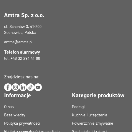
Piktogramy
GHS05
Amtra Sp. z o.o.
ul. Schonów 3, 41-200
Sosnowiec, Polska
amtra@amtra.pl
Telefon alarmowy
tel. +48 32 294 41 00
Znajdziesz nas na:
Informacje
Kategorie produktów
O nas
Podłogi
Baza wiedzy
Kuchnie i urządzenia
Polityka prywatności
Powierzchnie zmywalne
Polityka prywatności w mediach
Sanitariaty i łazienki