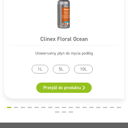
SKÓRĄ (lub z włosami): Natychmiast zdjąć całą
zanieczyszczoną odzież. Spłukać skórę pod
strumieniem wody lub prysznicem. CLINEX ANTI-OIL
P305+P351+P338
: W PRZYPADKU DOSTANIA SIĘ DO
OCZU: Ostrożnie płukać wodą przez kilka minut. Wyjąć
soczewki kontaktowe, jeżeli są i można je łatwo
Clinex Floral Ocean
usunąć. Nadal płukać.
P310
: Natychmiast skontaktować się z OŚRODKIEM
Uniwersalny płyn do mycia podłóg
ZATRUĆ/lekarzem.
P405
: Przechowywać pod zamknięciem.
1L
5L
10L
Dodatkowe informacje
<5 % fosfoniany, <5 % amfoteryczne środki
Przejdź do produktu
powierzchniowo czynne, <5 % niejonowe środki
powierzchniowo czynne
Substancje stwarzające zagrożenie
wodorotlenek sodu