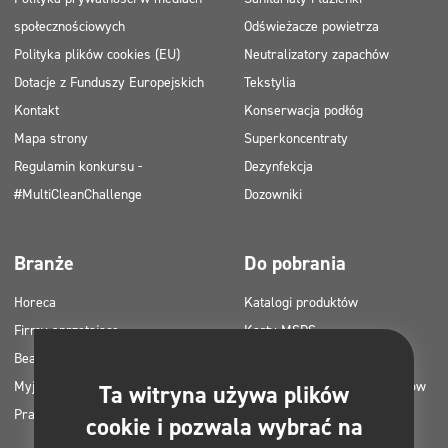
społecznościowych
Odświeżacze powietrza
Polityka plików cookies (EU)
Neutralizatory zapachów
Dotacje z Funduszy Europejskich
Tekstylia
Kontakt
Konserwacja podłóg
Mapa strony
Superkoncentraty
Regulamin konkursu -
Dezynfekcja
#MultiCleanChallenge
Dozowniki
Branże
Do pobrania
Horeca
Katalogi produktów
Firmy sprzątające
Karty MSDS
Beauty
Instrukcje HACCP
Myjnie samochodowe
Plany zastosowania produktów
Ta witryna używa plików
Pralnie
Clinex
cookie i pozwala wybrać na
Pozwolenia i atesty