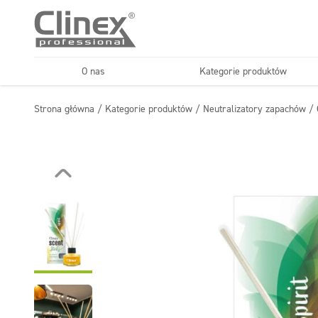
O nas
Kategorie produktów
Podłogi
Kuchnie i urządzenia
Strona główna
/
Kategorie produktów
/
Neutralizatory zapachów
/
Horeca
Firmy sprząt
Konserwacja podłóg
Superkoncentraty