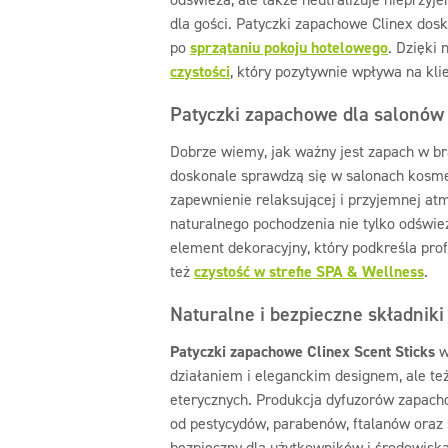
dla gości. Patyczki zapachowe Clinex dosk
po
sprzątaniu pokoju hotelowego
. Dzięki
czystości
, który pozytywnie wpływa na kli
Patyczki zapachowe dla salonów
Dobrze wiemy, jak ważny jest zapach w br
doskonale sprawdzą się w salonach kosmety
zapewnienie relaksującej i przyjemnej atm
naturalnego pochodzenia nie tylko odświe
element dekoracyjny, który podkreśla prof
też
czystość w strefie SPA & Wellness
.
Naturalne i bezpieczne składniki
Patyczki zapachowe Clinex Scent Sticks
w
działaniem i eleganckim designem, ale te
eterycznych. Produkcja dyfuzorów zapach
od pestycydów, parabenów, ftalanów oraz s
bezpieczny dla użytkowników i środowiska