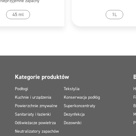
nieprzyjemne zapachy
zejdź do produktu
Przejdź do produk
45 ml
1L
Kategorie produktów
Podłogi
Tekstylia
H
Kuchnie i urządzenia
Konserwacja podłóg
F
Powierzchnie zmywalne
Superkoncentraty
B
Sanitariaty i łazienki
Dezynfekcja
M
Odświeżacze powietrza
Dozowniki
P
Neutralizatory zapachów