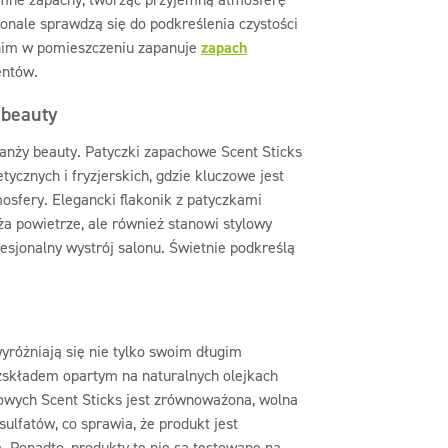
onale sprawdzą się do podkreślenia czystości
 nim w pomieszczeniu zapanuje
zapach
entów.
 beauty
anży beauty. Patyczki zapachowe Scent Sticks
cznych i fryzjerskich, gdzie kluczowe jest
osfery. Elegancki flakonik z patyczkami
ża powietrze, ale również stanowi stylowy
esjonalny wystrój salonu. Świetnie podkreślą
yróżniają się nie tylko swoim długim
żskładem opartym na naturalnych olejkach
owych Scent Sticks jest zrównoważona, wolna
ulfatów, co sprawia, że produkt jest
. Ponadto, produkty te nie są testowane na