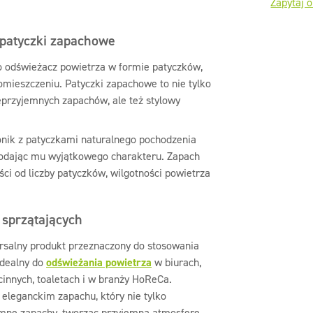
Zapytaj o
 patyczki zapachowe
o odświeżacz powietrza w formie patyczków,
mieszczeniu. Patyczki zapachowe to nie tylko
ieprzyjemnych zapachów, ale też stylowy
onik z patyczkami naturalnego pochodzenia
dodając mu wyjątkowego charakteru. Zapach
ści od liczby patyczków, wilgotności powietrza
 sprzątających
rsalny produkt przeznaczony do stosowania
Idealny do
odświeżania powietrza
w biurach,
cinnych, toaletach i w branży HoReCa.
 eleganckim zapachu, który nie tylko
jemne zapachy, tworząc przyjemną atmosferę