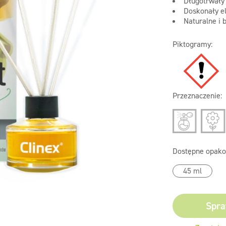
Długotrwały 
Doskonały e
Naturalne i 
Piktogramy:
Przeznaczenie:
Dostępne opako
45 ml
Spra