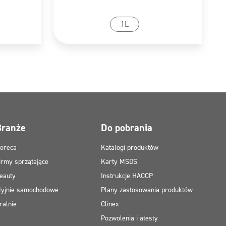
tu
Przejdź do produktu
1L
Branże
Do pobrania
oreca
Katalogi produktów
irmy sprzątające
Karty MSDS
eauty
Instrukcje HACCP
yjnie samochodowe
Plany zastosowania produktów
ralnie
Clinex
Pozwolenia i atesty