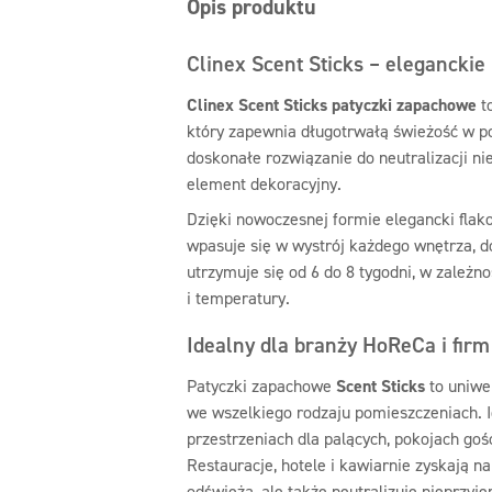
Opis produktu
Clinex Scent Sticks – eleganckie
Clinex Scent Sticks patyczki zapachowe
t
który zapewnia długotrwałą świeżość w po
doskonałe rozwiązanie do neutralizacji n
element dekoracyjny.
Dzięki nowoczesnej formie elegancki flak
wpasuje się w wystrój każdego wnętrza, 
utrzymuje się od 6 do 8 tygodni, w zależno
i temperatury.
Idealny dla branży HoReCa i firm
Patyczki zapachowe
Scent Sticks
to uniwe
we wszelkiego rodzaju pomieszczeniach. 
przestrzeniach dla palących, pokojach goś
Restauracje, hotele i kawiarnie zyskają na
odświeża, ale także neutralizuje nieprzy