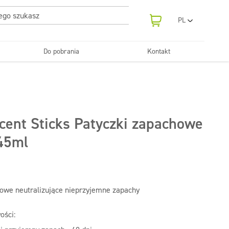
PL
EN
UA
Do pobrania
Kontakt
RO
Odświeżanie
SR
Tekstylia
i neutralizatory
e samochodowe
Pralnie
FR
BG
Dozowniki
ET
cent Sticks Patyczki zapachowe
LV
LT
 45ml
owe neutralizujące nieprzyjemne zapachy
ości: