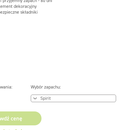
i przyjemny zapach - 60 dni
lement dekoracyjny
bezpieczne składniki
wania:
Wybór zapachu:
wdź cenę