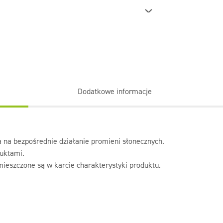
kawiarnie. Dodatkowo są niezastąpione w
era alergenów, nie jest testowany na
i.
biur, pokojów gościnnych, toalet oraz w
aniczyć ilość patyczków do 3 sztuk.
°.
utralizuje nieprzyjemne zapachy, zapewniając
Dodatkowe informacje
 wodne, powodując długotrwałe skutki.
 na bezpośrednie działanie promieni słonecznych.
duktami.
a.
ieszczone są w karcie charakterystyki produktu.
2-metylo-3-fenylo- 2-propenal, 1-
metylo-2-naftylo)etan-1-on,
-trimetylo-3-cykloheksen-1-ylo) -2-buten-1-on