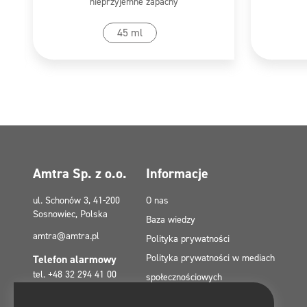
nieprzyjemne zapachy
Przejdź do produktu
Pr
45 ml
Amtra Sp. z o.o.
Informacje
ul. Schonów 3, 41-200
O nas
Sosnowiec, Polska
Baza wiedzy
amtra@amtra.pl
Polityka prywatności
Polityka prywatności w mediach
Telefon alarmowy
tel. +48 32 294 41 00
społecznościowych
Polityka plików cookies (EU)