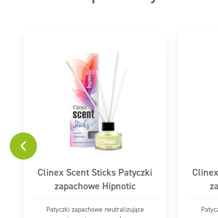
. Może powodować wystąpienie reakcji
OF CHRISTMAS
Piktogramy
GHS07
Clinex Scent Sticks Patyczki
Clinex
zapachowe Hipnotic
z
Patyczki zapachowe neutralizujące
Patyc