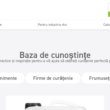
se
Pentru industria dvs
Cata
Curățarea și
Sisteme și instalații de
i
Horeca
Firm
întreținerea pardoselilor
dozare
Baza de cunoștințe
Detergenți bucătării
Instalații sanitare și băi
ractice și inspirație pentru a vă ajuta să obțineți curățenie perfectă 
profesionale
nimente
Firme de curățenie
Frumuseţ