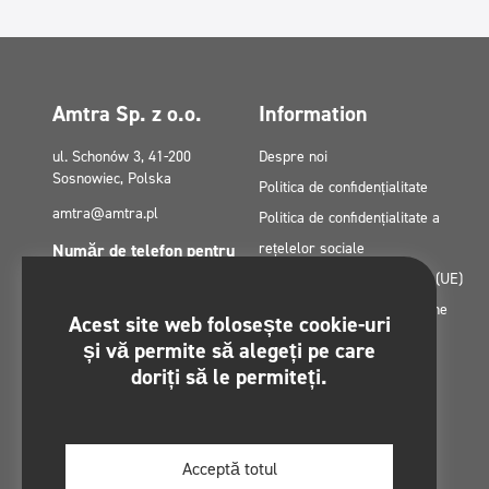
Amtra Sp. z o.o.
Information
ul. Schonów 3, 41-200
Despre noi
Sosnowiec, Polska
Politica de confidențialitate
amtra@amtra.pl
Politica de confidențialitate a
rețelelor sociale
Număr de telefon pentru
urgențe
Politica privind cookie-urile (UE)
tel. +48 32 294 41 00
Granturi din fonduri europene
Acest site web folosește cookie-uri
Contact
și vă permite să alegeți pe care
Ne puteți găsi pe:
Harta site-ului
doriți să le permiteți.
Regulamin konkursu -
#MultiCleanChallenge
Acceptă totul