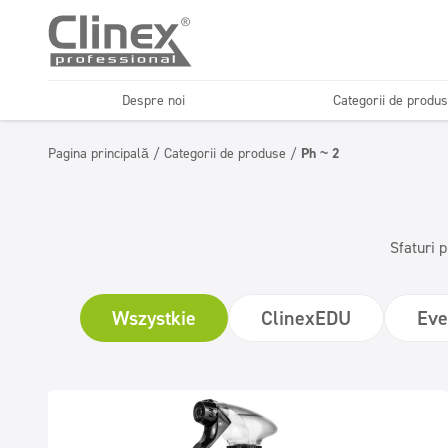
Despre noi
Categorii de produ
Odorizante profesionale
Gama economică
și neutralizatoare de
Pagina principală
/
Categorii de produse
/
Ph ~ 2
Spălătorii auto
Spălători
mirosuri
Detergenți profesionali
Detergenți super
pentru suprafețe
Sfaturi p
concentrați PROFIT
lavabile
Wszystkie
ClinexEDU
Eve