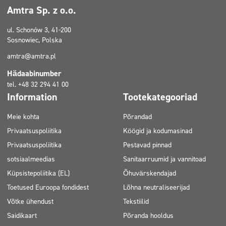
Amtra Sp. z o.o.
ul. Schonów 3, 41-200
Sosnowiec, Polska
amtra@amtra.pl
Hädaabinumber
tel. +48 32 294 41 00
Information
Tootekategooriad
Meie kohta
Põrandad
Privaatsuspoliitika
Köögid ja kodumasinad
Privaatsuspoliitika
Pestavad pinnad
sotsiaalmeedias
Sanitaarruumid ja vannitoad
Küpsistepoliitika (EL)
Õhuvärskendajad
Toetused Euroopa fondidest
Lõhna neutraliseerijad
Võtke ühendust
Tekstiilid
Saidikaart
Põranda hooldus