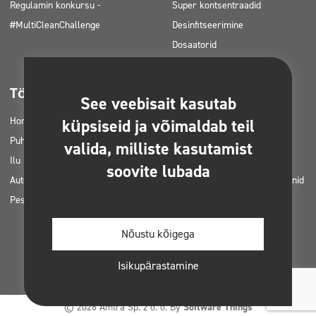
Regulamin konkursu -
Super kontsentraadid
#MultiCleanChallenge
Desinfitseerimine
Dosaatorid
Tööstusharud
Allalaaditav
See veebisait kasutab
Horetz
Tootekataloogid
küpsiseid ja võimaldab teil
Puhastusfirmad
MSDS-kaardid
valida, milliste kasutamist
Ilu
HACCP juhised
soovite lubada
Autopesulad
Clinexi toodete rakendusplaanid
Pesumajad
Load ja kooskõlastused
Fotod printimiseks
Nõustu kõigega
E-raamatud
Isikupärastamine
© 2026 Amtra Sp. z o. o. By
Software Things