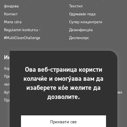
фондова
Текстил
Контакт
Одржавање пода
Мапа сајта
Супер концентрати
Regulamin konkursu -
Дезинфекција
#MultiCleanChallenge
Диспенсерс
Индустриес
Довнлоадабле
Ова веб-страница користи
Хоретз
Каталози производа
Предузећа за чишћење
МСДС картице
колачиће и омогућава вам да
лепота
ХАЦЦП упутства
изаберете које желите да
Ауто перионице
Планови апликација за Цлинек
дозволите.
Праонице
производе
Дозволе и сагласности
Фотографије за штампање
Прихвати све
Е-књиге