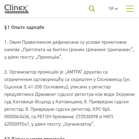
SR
PL
О нама
EN
Категорије производа
Ауто перионице
§1 Опште одредбе
UA
RO
За вашу индустрију
Podovi
1. Овим Правилником дефинисани су услови промотивне
FR
Предузећа за чишћење
кампање „Претплата на билтен Цлинек Цлеанинг Цомпаниес“,
Dezinfekcija
BG
у даљем тексту: „Промоција“.
Категорије производа
ET
Sanitarije i kupatila
Праонице
LV
2. Организатор промоције је „АМТРА“ друштво са
LT
ограниченом одговорношћу са седиштем у Сосновиецу (ул.
Održavanje podova
Преузимања
Сцхонов 3; 41-200 Сосновиец), уписано у регистар
лепота
Kuhinje i oprema
предузетника Државног судског регистра који води Окружни
Контакт
суд Катовице-Всцход у Катовицама, 8. Привредни судски
Економична линија
Хоретз
регистар, 8. Привредни судски регистар, КРС број.
0000063436, са РЕГОН бројевима: 272530098 и НИП:
Освеживачи и неутрализатори
6250009241, у даљем тексту: „Организатор“.
Superkoncentrati
§2 Датум и место промоције