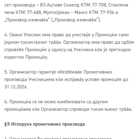
сет производа – В3 Ацтиве Схиелд КТМ: 77-708, Стаклена
пена КТМ: 77-688, МултиЦлеан – Манго КТМ: 77-936 и
„Производ изненађења“ („Производ изненађења“).
4. Сваки Учесник има право да учествује у Промоцији само
једном током њеног трајања. Организатор има право да одбије
спровођење Промоције у односу на Учесника који је претходно
користио Промоцију.
5. Организатор гарантује обезбеђивање Промотивних
производа Учесницима који испуњавају услове промоције до
31.12.2026.
6. Промоција се не може комбиновати са другим
промоцијама које Организатор спроводи током њеног трајања.
§5 Испорука промотивних производа
1. Организатор ће послати промотивне производе