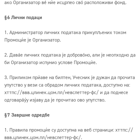
ако Организатор већ није исцрпео свој расположиви фонд.
§6 Лични подаци
1. Администратор личних података прикупљених током
Промоције је Организатор.
2. Давање личних података је добровољно, али је неопходно да
би Организатор испунио услове Промоције.
3. Приликом пријаве на билтен, Учесник је дужан да прочита
упутство у вези са обрадом личних података, доступно на:
хттпс://ввв.цлинек.цом.пл/невслеттер-фс/ и да поднесе
одговарајућу изјаву да је прочитао ово упутство.
§7 Завршне одредбе
1. Правила промоције су доступна на веб страници: хттпс://
ввв.цлинек.цом.пл/невслеттер-фс/.