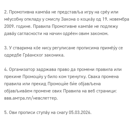
2. Промотивна кампања не представља игру на срећу или
међусобну опкладу у смислу Закона о коцкању од 19. новембра
2009. године. Правила Промотивне кампање не подлежу
давању сагласности на начин одређен овим законом.
3. У стварима које нису регулисане прописима примењују се
одредбе Грађанског законика.
4. Организатор задржава право да промени правила или
прекине Промоцију у било ком тренутку. Свака промена
правила или прекид Промоције биће објављена
објављивањем промене ових Правила на веб страници:
ввв.амтра.пл/невслеттер.
5. Ови прописи ступају на снагу 05.03.2026.