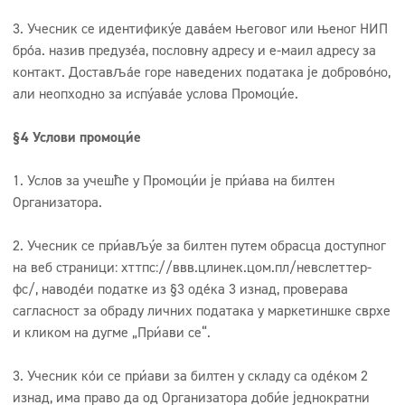
3. Учесник се идентификује давањем његовог или њеног НИП
броја. назив предузећа, пословну адресу и е-маил адресу за
контакт. Достављање горе наведених података је добровољно,
али неопходно за испуњавање услова Промоције.
§4 Услови промоције
1. Услов за учешће у Промоцији је пријава на билтен
Организатора.
2. Учесник се пријављује за билтен путем обрасца доступног
на веб страници: хттпс://ввв.цлинек.цом.пл/невслеттер-
фс/, наводећи податке из §3 одељка 3 изнад, проверава
сагласност за обраду личних података у маркетиншке сврхе
и кликом на дугме „Пријави се“.
3. Учесник који се пријави за билтен у складу са одељком 2
изнад, има право да од Организатора добије једнократни