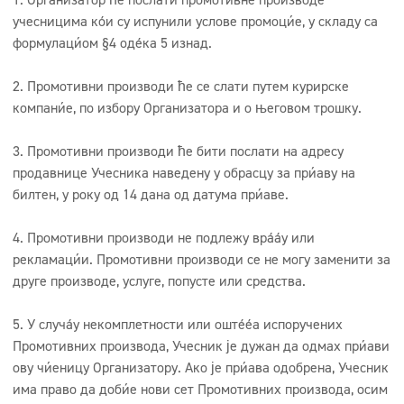
учесницима који су испунили услове промоције, у складу са
формулацијом §4 одељка 5 изнад.
2. Промотивни производи ће се слати путем курирске
компаније, по избору Организатора и о његовом трошку.
3. Промотивни производи ће бити послати на адресу
продавнице Учесника наведену у обрасцу за пријаву на
билтен, у року од 14 дана од датума пријаве.
4. Промотивни производи не подлежу враћању или
рекламацији. Промотивни производи се не могу заменити за
друге производе, услуге, попусте или средства.
5. У случају некомплетности или оштећења испоручених
Промотивних производа, Учесник је дужан да одмах пријави
ову чињеницу Организатору. Ако је пријава одобрена, Учесник
има право да добије нови сет Промотивних производа, осим