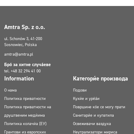
Amtra Sp. z o.o.
ul. Schonów 3, 41-200
Sosnowiec, Polska
amtra@amtra.pl
Број за хитне случајеве
tel. +48 32 294 41 00
Information
Категорије производа
О нама
Подови
Политика приватности
Кухиње и уређаји
Политика приватности на
Површине које се могу прати
друштвеним медијима
Санитарије и купатила
Политика колачића (ЕУ)
Освеживачи ваздуха
Грантови из европских
Неутрализатори мириса