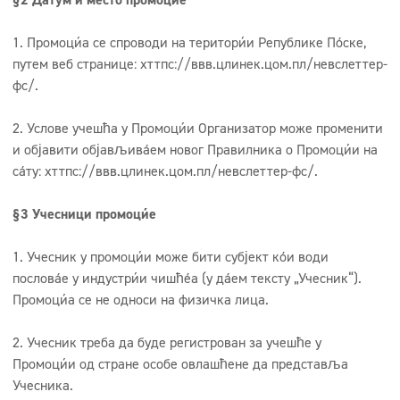
Површине које се перу
1. Промоција се спроводи на територији Републике Пољске,
Dozatori
путем веб странице: хттпс://ввв.цлинек.цом.пл/невслеттер-
Tekstil
фс/.
2. Услове учешћа у Промоцији Организатор може променити
и објавити објављивањем новог Правилника о Промоцији на
сајту: хттпс://ввв.цлинек.цом.пл/невслеттер-фс/.
§3 Учесници промоције
1. Учесник у промоцији може бити субјект који води
пословање у индустрији чишћења (у даљем тексту „Учесник“).
Промоција се не односи на физичка лица.
2. Учесник треба да буде регистрован за учешће у
Промоцији од стране особе овлашћене да представља
Учесника.