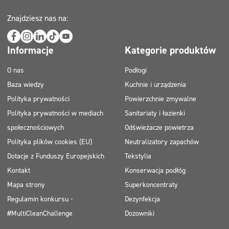
Znajdziesz nas na:
Informacje
Kategorie produktów
O nas
Podłogi
Baza wiedzy
Kuchnie i urządzenia
Polityka prywatności
Powierzchnie zmywalne
Polityka prywatności w mediach
Sanitariaty i łazienki
społecznościowych
Odświeżacze powietrza
Polityka plików cookies (EU)
Neutralizatory zapachów
Dotacje z Funduszy Europejskich
Tekstylia
Kontakt
Konserwacja podłóg
Mapa strony
Superkoncentraty
Regulamin konkursu -
Dezynfekcja
#MultiCleanChallenge
Dozowniki