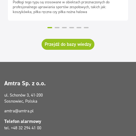
Podłogi tego typu są stosowane w obiektach przeznaczonych do
profesjonalnego uprawiania sportów zespołowych, takich jak:
koszykówka, piłka ręczna czy piłka nożna halowa
Przejdź do bazy wiedzy
Amtra Sp. z o.o.
ul. Schonów 3, 41-200
Sosnowiec, Polska
amtra@amtra.pl
Telefon alarmowy
tel. +48 32 294 41 00