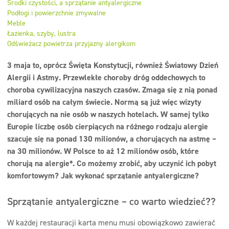
Środki czystości, a sprzątanie antyalergiczne
Dezynfekcja
Podłogi i powierzchnie zmywalne
Meble
Linia ekonomiczna
Łazienka, szyby, lustra
Odświeżacz powietrza przyjazny alergikom
Dozowniki
3 maja to, oprócz Święta Konstytucji, również Światowy Dzień
Alergii i Astmy. Przewlekłe choroby dróg oddechowych to
choroba cywilizacyjna naszych czasów. Zmaga się z nią ponad
miliard osób na całym świecie. Normą są już więc wizyty
chorujących na nie osób w naszych hotelach. W samej tylko
Europie liczbę osób cierpiących na różnego rodzaju alergie
szacuje się na ponad 130 milionów, a chorujących na astmę –
na 30 milionów. W Polsce to aż 12 milionów osób, które
chorują na alergie*. Co możemy zrobić, aby uczynić ich pobyt
komfortowym? Jak wykonać sprzątanie antyalergiczne?
Sprzątanie antyalergiczne – co warto wiedzieć??
W każdej restauracji karta menu musi obowiązkowo zawierać