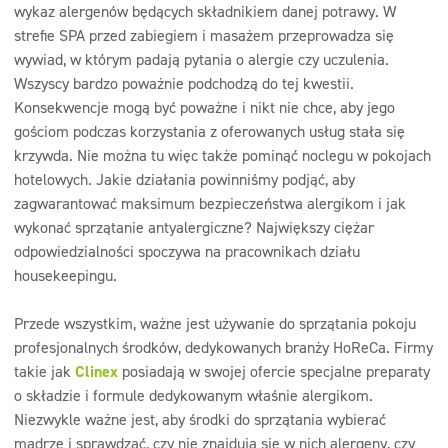
wykaz alergenów będących składnikiem danej potrawy. W
strefie SPA przed zabiegiem i masażem przeprowadza się
wywiad, w którym padają pytania o alergie czy uczulenia.
Wszyscy bardzo poważnie podchodzą do tej kwestii.
Konsekwencje mogą być poważne i nikt nie chce, aby jego
gościom podczas korzystania z oferowanych usług stała się
krzywda. Nie można tu więc także pominąć noclegu w pokojach
hotelowych. Jakie działania powinniśmy podjąć, aby
zagwarantować maksimum bezpieczeństwa alergikom i jak
wykonać sprzątanie antyalergiczne? Największy ciężar
odpowiedzialności spoczywa na pracownikach działu
housekeepingu.
Przede wszystkim, ważne jest używanie do sprzątania pokoju
profesjonalnych środków, dedykowanych branży HoReCa. Firmy
takie jak
Clinex
posiadają w swojej ofercie specjalne preparaty
o składzie i formule dedykowanym właśnie alergikom.
Niezwykle ważne jest, aby środki do sprzątania wybierać
mądrze i sprawdzać, czy nie znajdują się w nich alergeny, czy