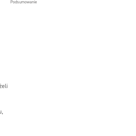
Podsumowanie
eli
u,