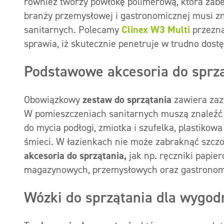
również tworzy powłokę polimerową, która zabe
branży przemysłowej i gastronomicznej musi zn
sanitarnych. Polecamy
Clinex W3 Multi
przezna
sprawia, iż skutecznie penetruje w trudno dostę
Podstawowe akcesoria do sprz
Obowiązkowy
zestaw do sprzątania
zawiera zaz
W pomieszczeniach sanitarnych muszą znaleźć si
do mycia podłogi, zmiotka i szufelka, plastikow
śmieci. W łazienkach nie może zabraknąć szczo
akcesoria do sprzątania,
jak np. ręczniki papi
magazynowych, przemysłowych oraz gastronomi
Wózki do sprzątania dla wygodn