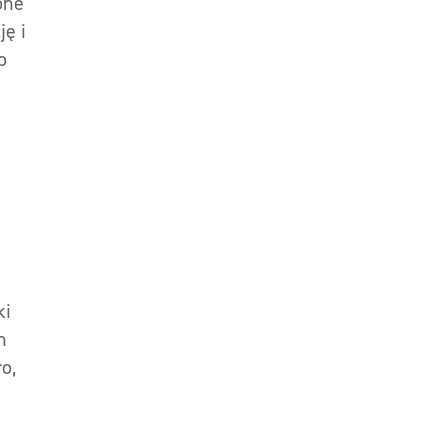
one
ję i
o
ki
h
o,