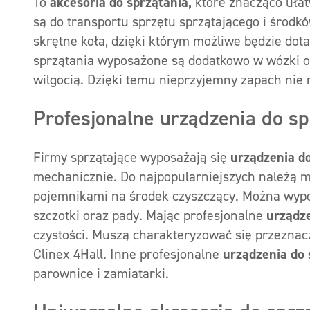
To
akcesoria do sprzątania,
które znacząco uła
są do transportu sprzętu sprzątającego i środkó
skrętne koła, dzięki którym możliwe będzie do
sprzątania wyposażone są dodatkowo w wózki o
wilgocią. Dzięki temu nieprzyjemny zapach nie 
Profesjonalne urządzenia do sp
Firmy sprzątające wyposażają się
urządzenia d
mechanicznie. Do najpopularniejszych należą ma
pojemnikami na środek czyszczący. Można wypos
szczotki oraz pady. Mając profesjonalne
urządze
czystości. Muszą charakteryzować się przezna
Clinex 4Hall. Inne profesjonalne
urządzenia do
parownice i zamiatarki.