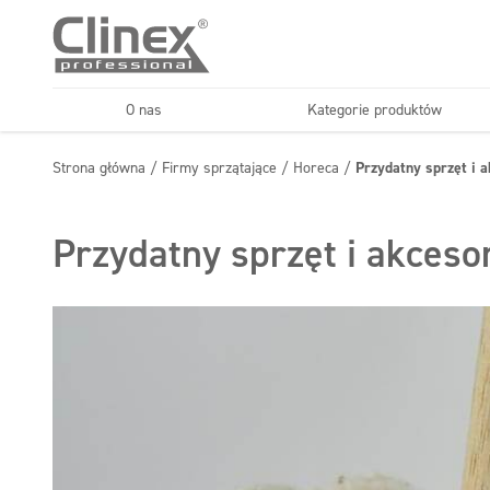
O nas
Kategorie produktów
Podłogi
Kuchnie i urządzenia
Strona główna
/
Firmy sprzątające
/
Horeca
/
Przydatny sprzęt i a
Horeca
Firmy sprząt
Konserwacja podłóg
Superkoncentraty
Przydatny sprzęt i akceso