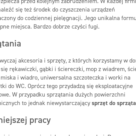
zpiecza przed kolejnym zabrudzeniem. W każdej firmi
aleźć się też środek do czyszczenia urządzeń
czony do codziennej pielęgnacji. Jego unikalna form
pne miejsca. Bardzo dobrze czyści fugi.
ątania
wyczaj akcesoria i sprzęty, z których korzystamy w d
ę rękawiczki, gąbki i ściereczki, mop z wiadrem, ści
a miska i wiadro, uniwersalna szczoteczka i worki na
tki do WC. Oprócz tego przydadzą się eksploatacyjne
erowe. W przypadku sprzątania dużych powierzchni
cznych to jednak niewystarczający
sprzęt do sprząta
iejszej pracy