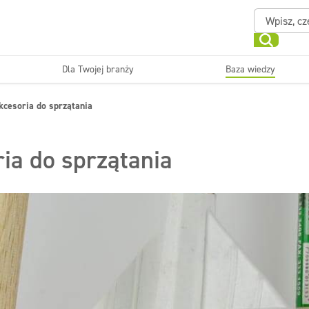
Dla Twojej branży
Baza wiedzy
Powierzchnie zmywalne
Sanitariaty i łazienki
kcesoria do sprzątania
ające
Beauty
Myjni
Dezynfekcja
Linia ekonomiczna
ria do sprzątania