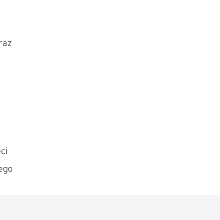
raz
ci
ego