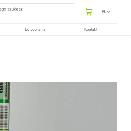
PL
EN
UA
Do pobrania
Kontakt
RO
Odświeżanie
SR
Tekstylia
i neutralizatory
e samochodowe
Pralnie
FR
BG
Dozowniki
ET
LV
LT