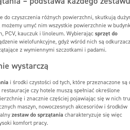
ątania – podstawa każdego zestaw
e do czyszczenia różnych powierzchni, skutkują duży
kt, możemy umyć nim wszystkie powierzchnie w budyn
on, PCV, kauczuk i linoleum. Wybierając
sprzęt do
ądzenie wielofunkcyjne, gdyż wśród nich są odkurzac
zątające z wymiennymi szczotkami i padami.
nie wystarczą
ania
i środki czystości od tych, które przeznaczone są 
restauracje czy hotele muszą spełniać określone
erzchnię i znacznie częściej pojawiając się w nich tr
ycznych maszyn, nowoczesnych akcesoriów i środków
nalny
zestaw do sprzątania
charakteryzuje się więc
soki komfort pracy.