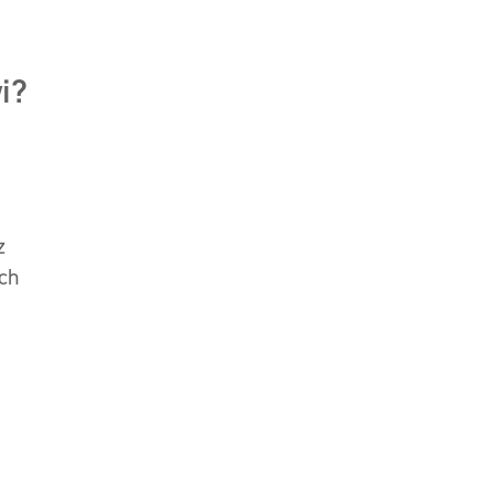
i?
z
ach