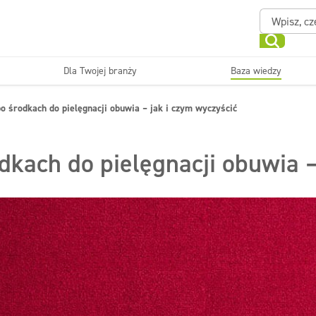
Dla Twojej branży
Baza wiedzy
Powierzchnie zmywalne
Sanitariaty i łazienki
o środkach do pielęgnacji obuwia – jak i czym wyczyścić
ające
Beauty
Myjni
Dezynfekcja
Linia ekonomiczna
kach do pielęgnacji obuwia –