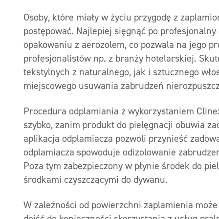
Osoby, które miały w życiu przygodę z zaplamio
postępować. Najlepiej sięgnąć po profesjonaln
opakowaniu z aerozolem, co pozwala na jego pre
profesjonalistów np. z branży hotelarskiej. Sk
tekstylnych z naturalnego, jak i sztucznego wło
miejscowego usuwania zabrudzeń nierozpuszcz
Procedura odplamiania z wykorzystaniem Clinex
szybko, zanim produkt do pielęgnacji obuwia za
aplikacja odplamiacza pozwoli przynieść zadowa
odplamiacza spowoduje odizolowanie zabrudzeni
Poza tym zabezpieczony w płynie środek do pie
środkami czyszczącymi do dywanu.
W zależności od powierzchni zaplamienia może 
dojść do konieczności skorzystania z usług pral