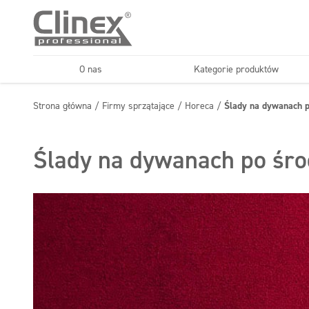
O nas
Kategorie produktów
Podłogi
Kuchnie i urządzenia
Strona główna
/
Firmy sprzątające
/
Horeca
/
Ślady na dywanach p
Horeca
Firmy sprząt
Konserwacja podłóg
Superkoncentraty
Ślady na dywanach po środ