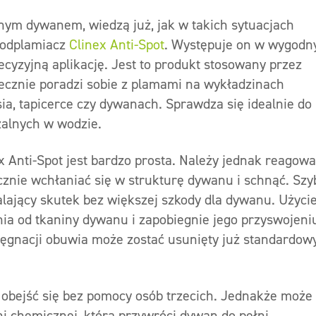
nym dywanem, wiedzą już, jak w takich sytuacjach
y odplamiacz
Clinex Anti-Spot
. Występuje on w wygod
cyzyjną aplikację. Jest to produkt stosowany przez
utecznie poradzi sobie z plamami na wykładzinach
sia, tapicerce czy dywanach. Sprawdza się idealnie do
alnych w wodzie.
 Anti-Spot jest bardzo prosta. Należy jednak reagow
cznie wchłaniać się w strukturę dywanu i schnąć. Sz
lający skutek bez większej szkody dla dywanu. Użyci
a od tkaniny dywanu i zapobiegnie jego przyswojeni
lęgnacji obuwia może zostać usunięty już standardow
obejść się bez pomocy osób trzecich. Jednakże może
ni chemicznej, która przywróci dywan do pełni