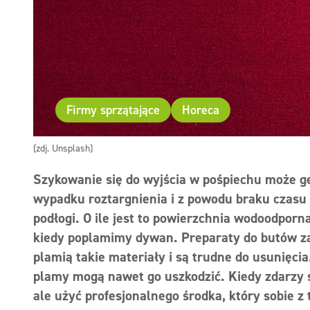
Firmy sprzątające
Horeca
(zdj. Unsplash)
Szykowanie się do wyjścia w pośpiechu może g
wypadku roztargnienia i z powodu braku czasu 
podłogi. O ile jest to powierzchnia wodoodporn
kiedy poplamimy dywan. Preparaty do butów zaw
plamią takie materiały i są trudne do usunięci
plamy mogą nawet go uszkodzić. Kiedy zdarzy s
ale użyć profesjonalnego środka, który sobie z 