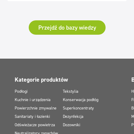
Przejdź do bazy wiedzy
Kategorie produktów
Podłogi
Tekstylia
H
Kuchnie i urządzenia
Konserwacja podłóg
F
Powierzchnie zmywalne
Superkoncentraty
B
Sanitariaty i łazienki
Dezynfekcja
M
Odświeżacze powietrza
Dozowniki
P
Neutralizatory zapachów