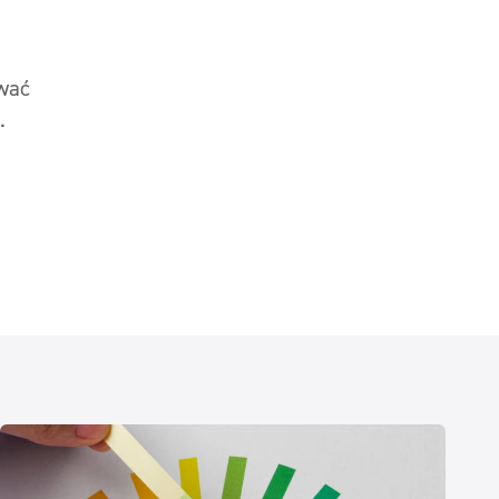
wać
.