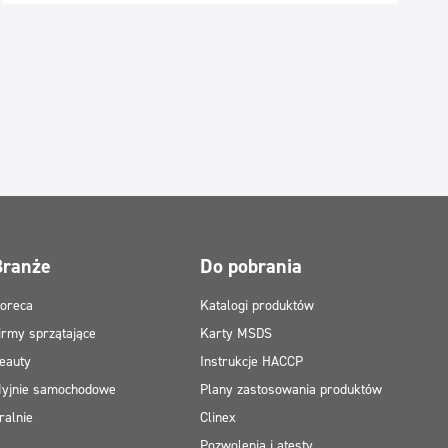
Branże
Do pobrania
oreca
Katalogi produktów
irmy sprzątające
Karty MSDS
eauty
Instrukcje HACCP
yjnie samochodowe
Plany zastosowania produktów
ralnie
Clinex
Pozwolenia i atesty