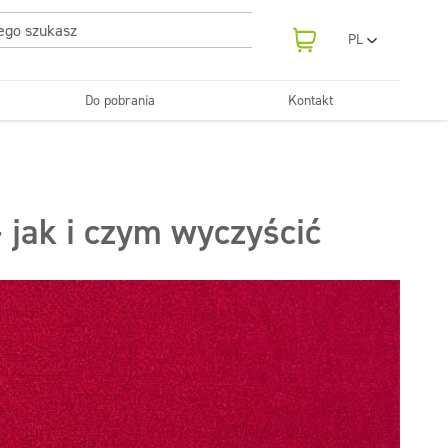
PL
EN
UA
Do pobrania
Kontakt
RO
Odświeżanie
SR
Tekstylia
i neutralizatory
e samochodowe
Pralnie
FR
BG
Dozowniki
ET
 jak i czym wyczyścić
LV
LT