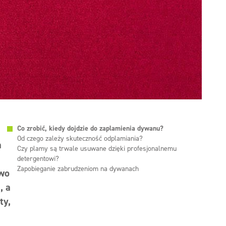
Co zrobić, kiedy dojdzie do zaplamienia dywanu?
Od czego zależy skuteczność odplamiania?
a
Czy plamy są trwale usuwane dzięki profesjonalnemu
detergentowi?
Zapobieganie zabrudzeniom na dywanach
two
, a
ty,