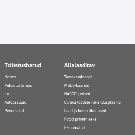
Tööstusharud
Allalaaditav
Horetz
Tootekataloogid
Puhastusfirmad
MSDS-kaardid
Ilu
HACCP juhised
Autopesulad
Clinexi toodete rakendusplaanid
Pesumajad
Load ja kooskõlastused
Fotod printimiseks
E-raamatud