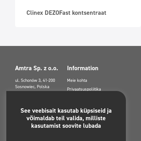
Clinex DEZOFast kontsentraat
Amtra Sp. z o.o.
Information
ul. Schonów 3, 41-200
Meie kohta
Sosnowiec, Polska
Privaatsuspoliitika
amtra@amtra.pl
Privaatsuspoliitika
sotsiaalmeedias
Hädaabinumber
See veebisait kasutab küpsiseid ja
tel. +48 32 294 41 00
Küpsistepoliitika (EL)
võimaldab teil valida, milliste
kasutamist soovite lubada
Toetused Euroopa fondidest
Võtke ühendust