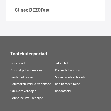
Clinex DEZOFast
Tootekategooriad
Põrandad
Tekstiilid
Köögid ja kodumasinad
Põranda hooldus
Pestavad pinnad
Super kontsentraadid
Sanitaarruumid ja vannitoad
Desinfitseerimine
Õhuvärskendajad
Dosaatorid
Lõhna neutraliseerijad