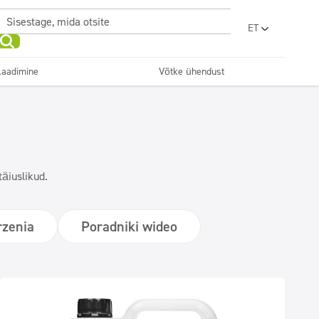
ET
PL
EN
laadimine
Võtke ühendust
UA
RO
Põrandahooldus
Köögid ja seadmed
Pesumajad
Ilu
SR
FR
BG
Dosaatorid
LV
täiuslikud.
LT
zenia
Poradniki wideo