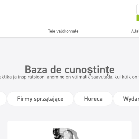
Teie valdkonnale
Alla
Sanitaarruumid ja
Desinfitseerimine
vannitoad
ad
Puhastusfirmad
Baza de cunoștințe
Superkontsentraadid
Pestavad pinnad
aktika ja inspiratsiooni andmine on võimalik saavutada, kui kõik on 
Firmy sprzątające
Horeca
Wydar