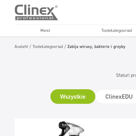
Meist
Tootekategooriad
Tekstiilid
Põrandad
Avaleht
/
Tootekategooriad
/
Zabija wirusy, bakterie i grzyby
Horeca
Autopesul
Õhuvärskendajad ja
Säästlik sari
neutralisaatorid
Sfaturi pr
Wszystkie
ClinexEDU